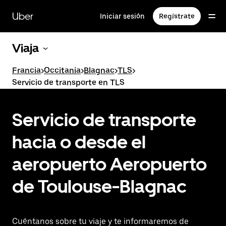
Ir
al
Uber
Iniciar sesión
Regístrate
contenido
principal
Viaja
Francia
>
Occitania
>
Blagnac
>
TLS
>
Servicio de transporte en TLS
Servicio de transporte
hacia o desde el
aeropuerto Aeropuerto
de Toulouse-Blagnac
Cuéntanos sobre tu viaje y te informaremos de