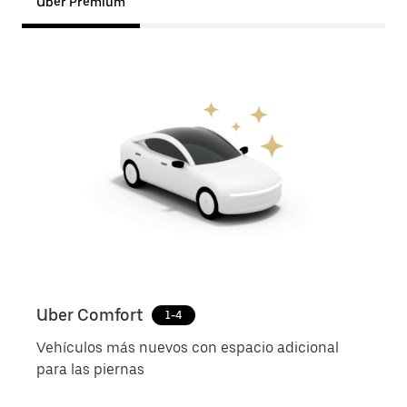
Uber Premium
Uber Comfort
Ube
1-4
Vehículos más nuevos con espacio adicional
Vehí
para las piernas