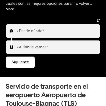
cuáles son las mejores opciones para ir o volver
del aeropuerto.
More
¿Desde dónde?
¿A dónde vamos?
Siguiente
Servicio de transporte en el
aeropuerto Aeropuerto de
Toulouse-Blagnac (TLS)