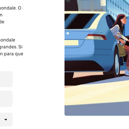
bondale. O
on
 de
bondale
randes. Si
ón para que