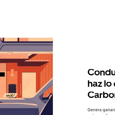
Condu
haz lo
Carbo
Genera gananc