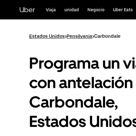
Ir
al
Uber
Viaja
unidad
Negocio
Uber Eats
contenido
principal
Estados Unidos
>
Pensilvania
>
Carbondale
Programa un vi
con antelación
Carbondale,
Estados Unido