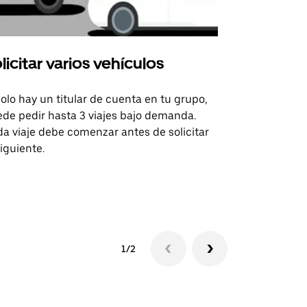
licitar varios vehículos
Uber Shu
solo hay un titular de cuenta en tu grupo,
Nuestra opci
de pedir hasta 3 viajes bajo demanda.
para rutas s
a viaje debe comenzar antes de solicitar
recintos de 
siguiente.
Consulta la d
lanzadera
1/2