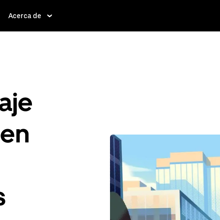
Acerca de
aje
 en
s