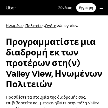
Μετάβαση
στο
Uber
Σύνδεση
Εγγραφή
κύριο
περιεχόμενο
Ηνωμένες Πολιτείες
>
Οχάιο
>
Valley View
Προγραμματίστε μια
διαδρομή εκ των
προτέρων στη(ν)
Valley View, Ηνωμένων
Πολιτειών
Προσθέστε τα στοιχεία της διαδρομής σας,
επιβιβαστείτε και μετακινηθείτε στην πόλη Valley