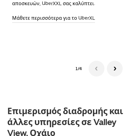
αποσκευών, UberXXL σας καλύπτει.
κάθε
σημε
Μάθετε περισσότερα για το UberXL
Μάθε
δια
1/4
Επιμερισμός διαδρομής και
άλλες υπηρεσίες σε Valley
View, Οχάιο