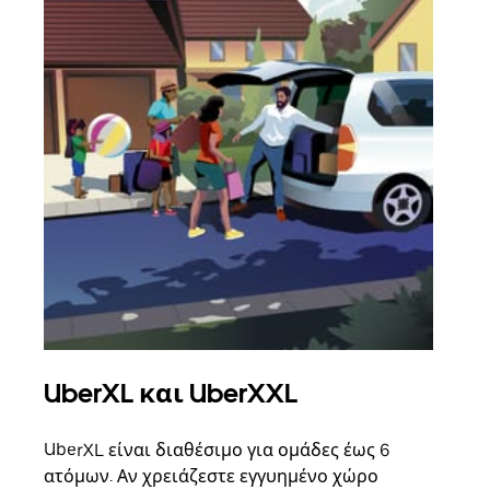
UberXL και UberXXL
Ομ
UberXL είναι διαθέσιμο για ομάδες έως 6
Όταν
ατόμων. Αν χρειάζεστε εγγυημένο χώρο
οικο