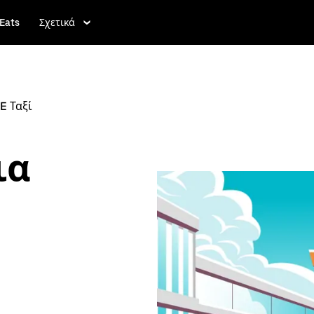
Eats
Σχετικά
E Ταξί
ια