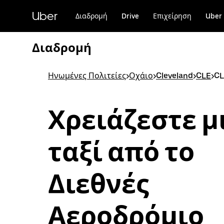
Μετάβαση
στο
Uber
Διαδρομή
Drive
Επιχείρηση
Uber 
κύριο
περιεχόμενο
Διαδρομή
Ηνωμένες Πολιτείες
>
Οχάιο
>
Cleveland
>
CLE
>
CL
Χρειάζεστε μ
ταξί από το
Διεθνές
Αεροδρόμιο