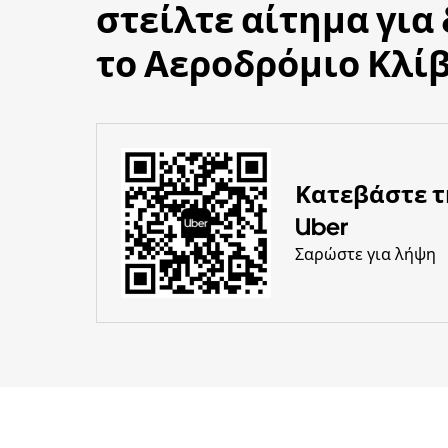
στείλτε αίτημα για
το Αεροδρόμιο Κλί
Κατεβάστε 
Uber
Σαρώστε για λήψη