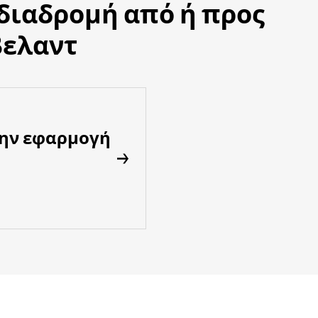
 διαδρομή από ή προς
βελαντ
την εφαρμογή