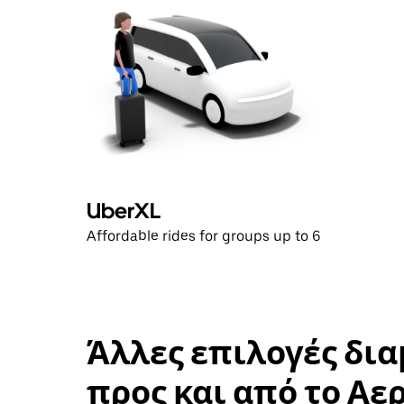
να
κλείσετε
το
ημερολόγιο.
UberXL
Affordable rides for groups up to 6
Άλλες επιλογές δι
προς και από το Αε