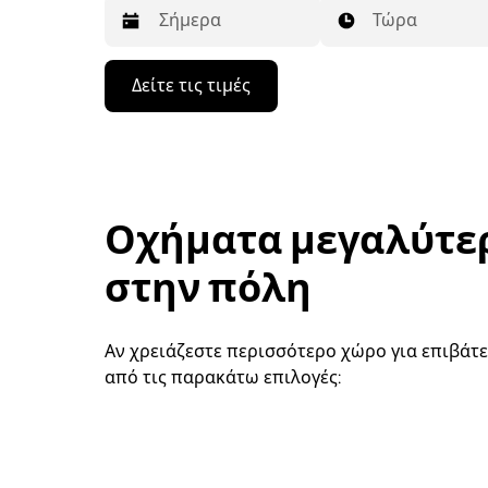
Τώρα
Πατήστε
Δείτε τις τιμές
το
πλήκτρο
με
το
κάτω
βέλος
για
Οχήματα μεγαλύτε
να
μετακινηθείτε
στο
στην πόλη
ημερολόγιο
και
να
επιλέξετε
Αν χρειάζεστε περισσότερο χώρο για επιβάτε
μια
από τις παρακάτω επιλογές:
ημερομηνία.
Πατήστε
το
πλήκτρο
escape
για