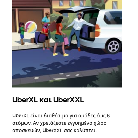
UberXL και UberXXL
Ομ
UberXL είναι διαθέσιμο για ομάδες έως 6
Όταν
ατόμων. Αν χρειάζεστε εγγυημένο χώρο
οικο
αποσκευών, UberXXL σας καλύπτει.
κάθε
σημε