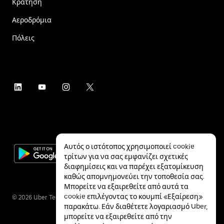
Κράτηση
Αεροδρόμια
Πόλεις
Αυτός ο ιστότοπος χρησιμοποιεί cookie
τρίτων για να σας εμφανίζει σχετικές
διαφημίσεις και να παρέχει εξατομίκευση
καθώς απομνημονεύει την τοποθεσία σας.
Μπορείτε να εξαιρεθείτε από αυτά τα
cookie επιλέγοντας το κουμπί «Εξαίρεση»
©
2026
Uber Technologies Inc.
παρακάτω. Εάν διαθέτετε λογαριασμό Uber,
μπορείτε να εξαιρεθείτε από την