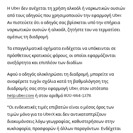
Η Uber δεν ανέχεται τη χρήση αλκοόλ ή ναρκωτικών ουσιών
από τους οδηγούς που χρησιμοποιούν την εφαρμογή Uber.
Αν πιστεύετε ότι ο οδηγός σας βρίσκεται υπό την επήρεια
ναρκωτικών ουσιών ή αλκοόλ, ζητήστε του να τερματίσει
αμέσως τη διαδρομή.
Τα επαγγελματικά οχήματα ενδέχεται να υπόκεινται σε
πρόσθετους κρατικούς φόρους, οι οποίοι εφαρμόζονται
ανεξάρτητα και επιπλέον των διοδίων.
Αφού ο οδηγός ολοκληρώσει τη διαδρομή, μπορείτε να
αναφέρετε τυχόν σχόλια κατά τη βαθμολόγηση της
διαδρομής σας στην εφαρμογή Uber, στον ιστότοπο
help.uber.com
ή στον αριθμό 800-664-1378.
*Οι ενδεικτικές τιμές επιβατών είναι ο μέσος όρος των
τιμών μόνο για το UberX και δεν αντικατοπτρίζουν
διακυμάνσεις λόγω γεωγραφίας, καθυστερήσεων στην
κυκλοφορία, προσφορών ή άλλων παραγόντων. Ενδέχεται