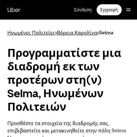
Μετάβαση
στο
Uber
Σύνδεση
Εγγραφή
κύριο
περιεχόμενο
Ηνωμένες Πολιτείες
>
Βόρεια Καρολίνα
>
Selma
Προγραμματίστε μια
διαδρομή εκ των
προτέρων στη(ν)
Selma, Ηνωμένων
Πολιτειών
Προσθέστε τα στοιχεία της διαδρομής σας,
επιβιβαστείτε και μετακινηθείτε στην πόλη Selma.