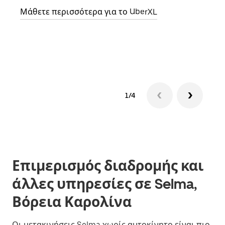
Μάθετε περισσότερα για το UberXL
Μάθε
δια
1/4
Επιμερισμός διαδρομής και
άλλες υπηρεσίες σε Selma,
Βόρεια Καρολίνα
Οι μετακινήσεις Selma χωρίς αυτοκίνητο είναι πιο