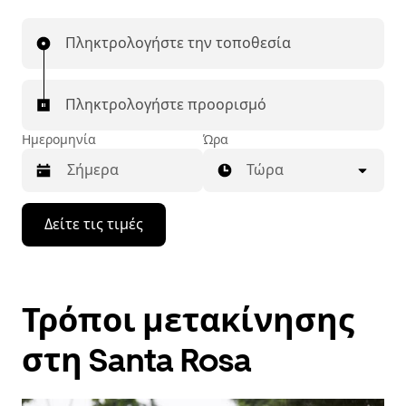
Πληκτρολογήστε την τοποθεσία
Πληκτρολογήστε προορισμό
Ημερομηνία
Ώρα
Τώρα
Πατήστε
Δείτε τις τιμές
το
πλήκτρο
με
το
κάτω
Τρόποι μετακίνησης
βέλος
για
να
στη Santa Rosa
μετακινηθείτε
στο
ημερολόγιο