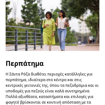
και
να
επιλέξετε
μια
ημερομηνία.
Πατήστε
το
πλήκτρο
escape
για
να
κλείσετε
το
ημερολόγιο.
Περπάτημα
Η Σάντα Ρόζα διαθέτει περιοχές κατάλληλες για
περπάτημα, ιδιαίτερα στο κέντρο και στις
κεντρικές γειτονιές της, όπου τα πεζοδρόμια και οι
υποδομές για πεζούς είναι καλά συντηρημένα.
Πολλά αξιοθέατα, καταστήματα και επιλογές για
φαγητό βρίσκονται σε κοντινή απόσταση με τα