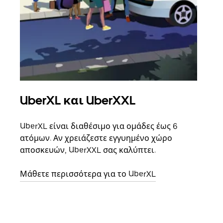
UberXL και UberXXL
Ομ
UberXL είναι διαθέσιμο για ομάδες έως 6
Όταν
ατόμων. Αν χρειάζεστε εγγυημένο χώρο
οικο
αποσκευών, UberXXL σας καλύπτει.
κάθε
σημε
Μάθετε περισσότερα για το UberXL
Μάθε
δια