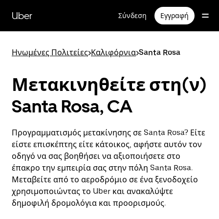
Μετάβαση
στο
Uber
Σύνδεση
Εγγραφή
κύριο
περιεχόμενο
Ηνωμένες Πολιτείες
>
Καλιφόρνια
>
Santa Rosa
Μετακινηθείτε στη(ν)
Santa Rosa, CA
Προγραμματισμός μετακίνησης σε Santa Rosa? Είτε
είστε επισκέπτης είτε κάτοικος, αφήστε αυτόν τον
οδηγό να σας βοηθήσει να αξιοποιήσετε στο
έπακρο την εμπειρία σας στην πόλη Santa Rosa.
Μεταβείτε από το αεροδρόμιο σε ένα ξενοδοχείο
χρησιμοποιώντας το Uber και ανακαλύψτε
δημοφιλή δρομολόγια και προορισμούς.