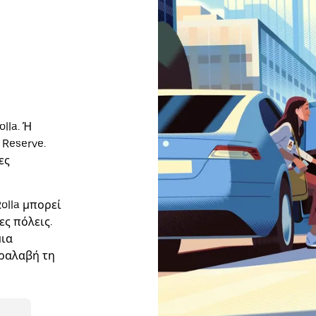
lla. Ή
Reserve.
ες
olla μπορεί
ες πόλεις.
μια
αραλαβή τη