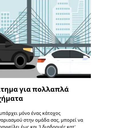
ίτημα για πολλαπλά
Uber Shu
χήματα
Η επιλογή s
επιλεγμένε
 υπάρχει μόνο ένας κάτοχος
και συγκεκ
γαριασμού στην ομάδα σας, μπορεί να
αγγείλει έως και 3 διαδρομές κατ’