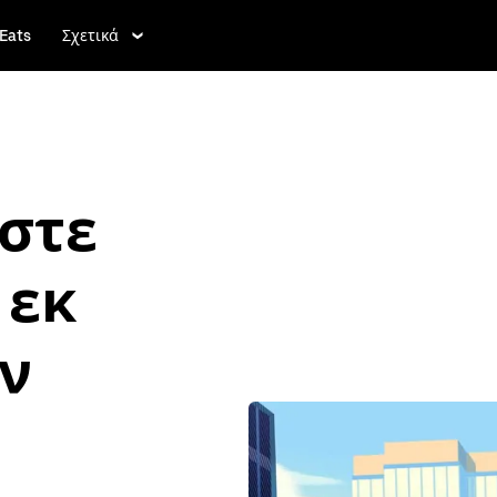
Eats
Σχετικά
στε
 εκ
ν