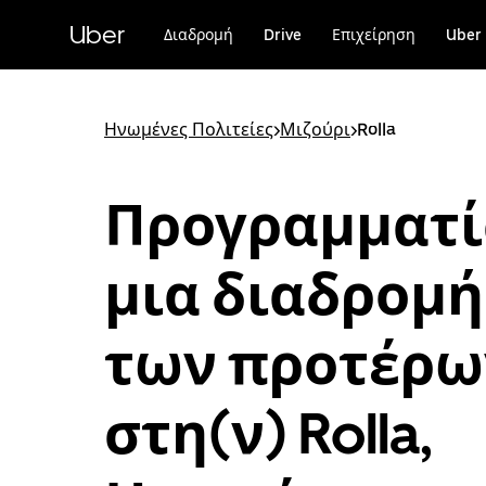
Μετάβαση
στο
Uber
Διαδρομή
Drive
Επιχείρηση
Uber 
κύριο
περιεχόμενο
Ηνωμένες Πολιτείες
>
Μιζούρι
>
Rolla
Προγραμματί
μια διαδρομή
των προτέρω
στη(ν) Rolla,