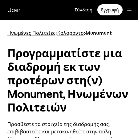
Μετάβαση
στο
Uber
Σύνδεση
Εγγραφή
κύριο
περιεχόμενο
Ηνωμένες Πολιτείες
>
Κολοράντο
>
Monument
Προγραμματίστε μια
διαδρομή εκ των
προτέρων στη(ν)
Monument, Ηνωμένων
Πολιτειών
Προσθέστε τα στοιχεία της διαδρομής σας,
επιβιβαστείτε και μετακινηθείτε στην πόλη