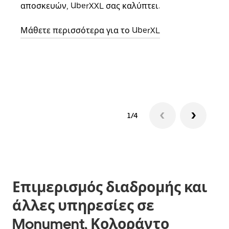
αποσκευών, UberXXL σας καλύπτει.
κάθε
σημε
Μάθετε περισσότερα για το UberXL
Μάθε
δια
1/4
Επιμερισμός διαδρομής και
άλλες υπηρεσίες σε
Monument, Κολοράντο