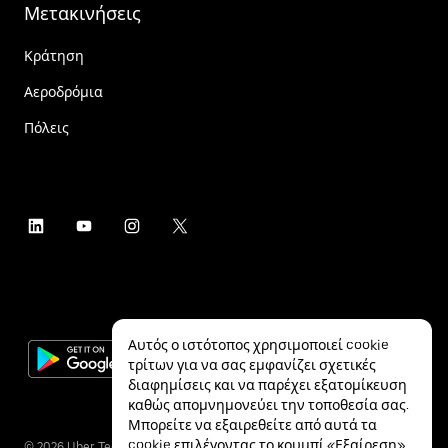
Μετακινήσεις
Κράτηση
Αεροδρόμια
Πόλεις
Αυτός ο ιστότοπος χρησιμοποιεί cookie
τρίτων για να σας εμφανίζει σχετικές
διαφημίσεις και να παρέχει εξατομίκευση
καθώς απομνημονεύει την τοποθεσία σας.
Μπορείτε να εξαιρεθείτε από αυτά τα
cookie επιλέγοντας το κουμπί «Εξαίρεση»
©
2026
Uber Technologies Inc.