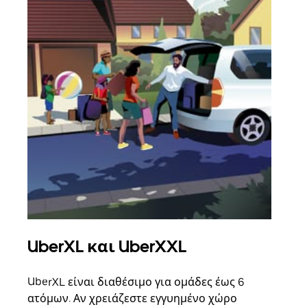
UberXL και UberXXL
Ομ
UberXL είναι διαθέσιμο για ομάδες έως 6
Όταν
ατόμων. Αν χρειάζεστε εγγυημένο χώρο
οικο