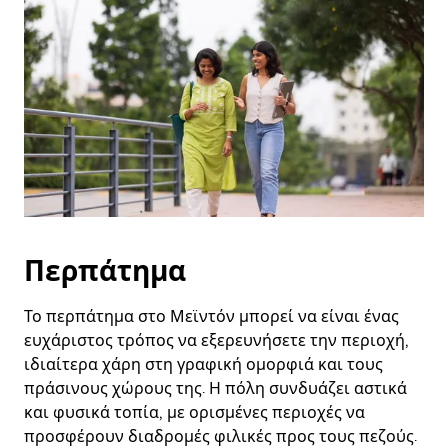
και
να
επιλέξετε
μια
ημερομηνία.
Πατήστε
το
πλήκτρο
escape
για
να
κλείσετε
το
ημερολόγιο.
Περπάτημα
Το περπάτημα στο Μεϊντόν μπορεί να είναι ένας
ευχάριστος τρόπος να εξερευνήσετε την περιοχή,
ιδιαίτερα χάρη στη γραφική ομορφιά και τους
πράσινους χώρους της. Η πόλη συνδυάζει αστικά
και φυσικά τοπία, με ορισμένες περιοχές να
προσφέρουν διαδρομές φιλικές προς τους πεζούς.