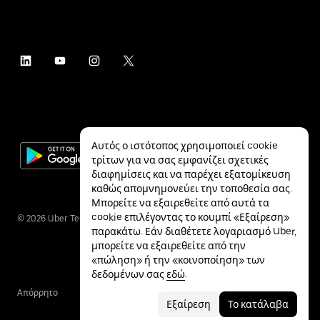
Αυτός ο ιστότοπος χρησιμοποιεί cookie
τρίτων για να σας εμφανίζει σχετικές
διαφημίσεις και να παρέχει εξατομίκευση
καθώς απομνημονεύει την τοποθεσία σας.
Μπορείτε να εξαιρεθείτε από αυτά τα
cookie επιλέγοντας το κουμπί «Εξαίρεση»
©
2026
Uber Technologies Inc.
παρακάτω. Εάν διαθέτετε λογαριασμό Uber,
μπορείτε να εξαιρεθείτε από την
«πώληση» ή την «κοινοποίηση» των
δεδομένων σας
εδώ
.
Απόρρητο
Προσβασιμότητα
Όροι
Εξαίρεση
Το κατάλαβα