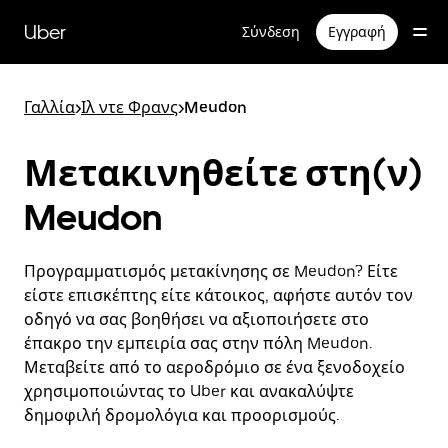
Μετάβαση
στο
Uber
Σύνδεση
Εγγραφή
κύριο
περιεχόμενο
Γαλλία
>
Ιλ ντε Φρανς
>
Meudon
Μετακινηθείτε στη(ν)
Meudon
Προγραμματισμός μετακίνησης σε Meudon? Είτε
είστε επισκέπτης είτε κάτοικος, αφήστε αυτόν τον
οδηγό να σας βοηθήσει να αξιοποιήσετε στο
έπακρο την εμπειρία σας στην πόλη Meudon.
Μεταβείτε από το αεροδρόμιο σε ένα ξενοδοχείο
χρησιμοποιώντας το Uber και ανακαλύψτε
δημοφιλή δρομολόγια και προορισμούς.