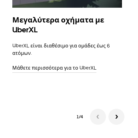
Μεγαλύτερα οχήματα με
Ομ
UberXL
Όταν
οικο
UberXL είναι διαθέσιμο για ομάδες έως 6
κάθε
ατόμων.
σημε
Μάθετε περισσότερα για το UberXL
Μάθε
δια
1/4