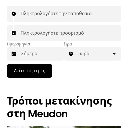
Πληκτρολογήστε την τοποθεσία
Πληκτρολογήστε προορισμό
Ημερομηνία
Ώρα
Τώρα
Πατήστε
Δείτε τις τιμές
το
πλήκτρο
με
το
κάτω
Τρόποι μετακίνησης
βέλος
για
να
στη Meudon
μετακινηθείτε
στο
ημερολόγιο