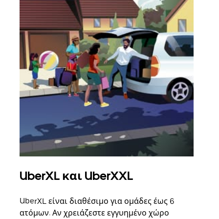
UberXL και UberXXL
Ομ
UberXL είναι διαθέσιμο για ομάδες έως 6
Όταν
ατόμων. Αν χρειάζεστε εγγυημένο χώρο
οικο