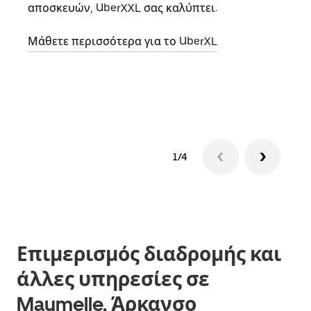
αποσκευών, UberXXL σας καλύπτει.
κάθε
σημε
Μάθετε περισσότερα για το UberXL
Μάθε
δια
1/4
Επιμερισμός διαδρομής και
άλλες υπηρεσίες σε
Maumelle, Άρκανσο