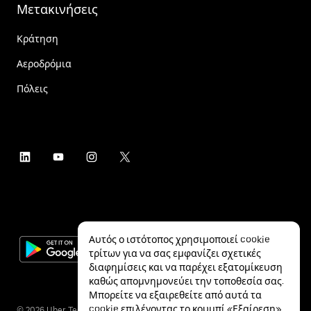
Μετακινήσεις
Κράτηση
Αεροδρόμια
Πόλεις
Αυτός ο ιστότοπος χρησιμοποιεί cookie
τρίτων για να σας εμφανίζει σχετικές
διαφημίσεις και να παρέχει εξατομίκευση
καθώς απομνημονεύει την τοποθεσία σας.
Μπορείτε να εξαιρεθείτε από αυτά τα
cookie επιλέγοντας το κουμπί «Εξαίρεση»
©
2026
Uber Technologies Inc.