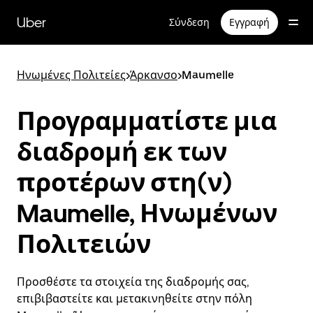
Μετάβαση
στο
Uber
Σύνδεση
Εγγραφή
κύριο
περιεχόμενο
Ηνωμένες Πολιτείες
>
Άρκανσο
>
Maumelle
Προγραμματίστε μια
διαδρομή εκ των
προτέρων στη(ν)
Maumelle, Ηνωμένων
Πολιτειών
Προσθέστε τα στοιχεία της διαδρομής σας,
επιβιβαστείτε και μετακινηθείτε στην πόλη