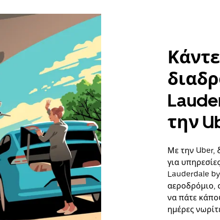
Κάντε
διαδρ
Lauder
την U
Με την Uber, 
για υπηρεσίε
Lauderdale by
αεροδρόμιο, 
να πάτε κάπο
ημέρες νωρίτ