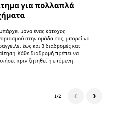
ίτημα για πολλαπλά
Uber Shu
χήματα
Η επιλογή s
επιλεγμένε
 υπάρχει μόνο ένας κάτοχος
και συγκεκ
γαριασμού στην ομάδα σας, μπορεί να
αγγείλει έως και 3 διαδρομές κατ’
Δείτε τη δι
αίτηση. Κάθε διαδρομή πρέπει να
ινήσει πριν ζητηθεί η επόμενη.
1/2