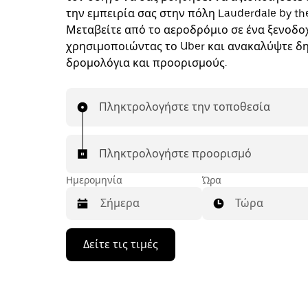
την εμπειρία σας στην πόλη Lauderdale by the
Μεταβείτε από το αεροδρόμιο σε ένα ξενοδο
χρησιμοποιώντας το Uber και ανακαλύψτε δ
δρομολόγια και προορισμούς.
Πληκτρολογήστε την τοποθεσία
Πληκτρολογήστε προορισμό
Ημερομηνία
Ώρα
Τώρα
Πατήστε
Δείτε τις τιμές
το
πλήκτρο
με
το
κάτω