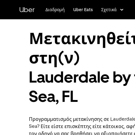
Μετάβαση
στο
Uber
Διαδρομή
Uber Eats
Σχετικά
κύριο
περιεχόμενο
Μετακινηθεί
στη(ν)
Lauderdale by
Sea, FL
Προγραμματισμός μετακίνησης σε Lauderdale
Sea? Είτε είστε επισκέπτης είτε κάτοικος, αφ
τον οδηγό να σας βοηθήσει να αξιοποιήσετε