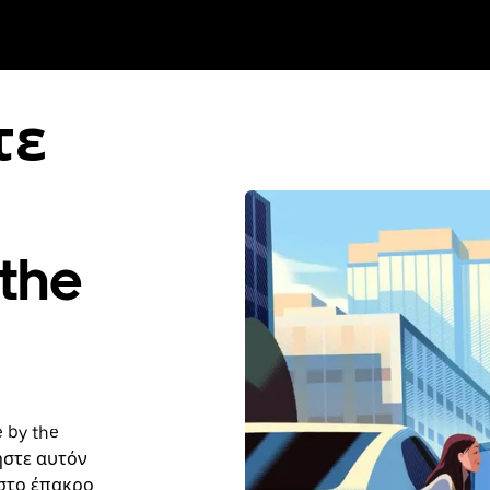
τε
 the
 by the
ήστε αυτόν
 στο έπακρο