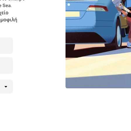
 Sea.
χείο
ημοφιλή