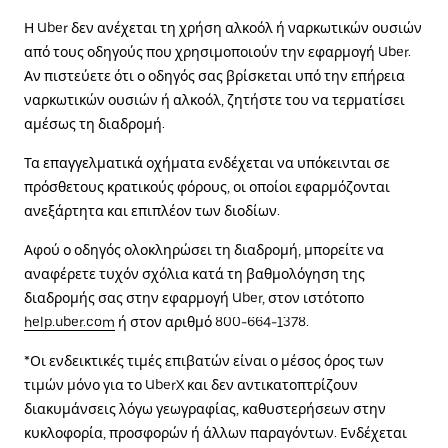
Η Uber δεν ανέχεται τη χρήση αλκοόλ ή ναρκωτικών ουσιών
από τους οδηγούς που χρησιμοποιούν την εφαρμογή Uber.
Αν πιστεύετε ότι ο οδηγός σας βρίσκεται υπό την επήρεια
ναρκωτικών ουσιών ή αλκοόλ, ζητήστε του να τερματίσει
αμέσως τη διαδρομή.
Τα επαγγελματικά οχήματα ενδέχεται να υπόκεινται σε
πρόσθετους κρατικούς φόρους, οι οποίοι εφαρμόζονται
ανεξάρτητα και επιπλέον των διοδίων.
Αφού ο οδηγός ολοκληρώσει τη διαδρομή, μπορείτε να
αναφέρετε τυχόν σχόλια κατά τη βαθμολόγηση της
διαδρομής σας στην εφαρμογή Uber, στον ιστότοπο
help.uber.com
ή στον αριθμό 800-664-1378.
*Οι ενδεικτικές τιμές επιβατών είναι ο μέσος όρος των
τιμών μόνο για το UberX και δεν αντικατοπτρίζουν
διακυμάνσεις λόγω γεωγραφίας, καθυστερήσεων στην
κυκλοφορία, προσφορών ή άλλων παραγόντων. Ενδέχεται