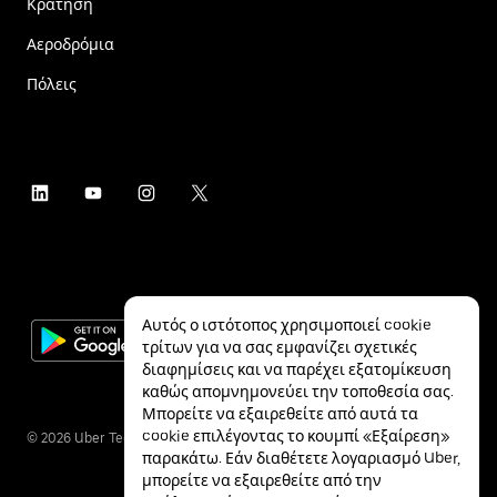
Κράτηση
Αεροδρόμια
Πόλεις
Αυτός ο ιστότοπος χρησιμοποιεί cookie
τρίτων για να σας εμφανίζει σχετικές
διαφημίσεις και να παρέχει εξατομίκευση
καθώς απομνημονεύει την τοποθεσία σας.
Μπορείτε να εξαιρεθείτε από αυτά τα
cookie επιλέγοντας το κουμπί «Εξαίρεση»
©
2026
Uber Technologies Inc.
παρακάτω. Εάν διαθέτετε λογαριασμό Uber,
μπορείτε να εξαιρεθείτε από την