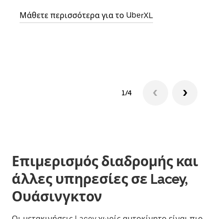
Μάθετε περισσότερα για το UberXL
Μάθε
δια
1/4
Επιμερισμός διαδρομής και
άλλες υπηρεσίες σε Lacey,
Ουάσινγκτον
Οι μετακινήσεις Lacey χωρίς αυτοκίνητο είναι πιο