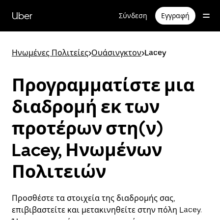
Μετάβαση
στο
Uber
Σύνδεση
Εγγραφή
κύριο
περιεχόμενο
Ηνωμένες Πολιτείες
>
Ουάσινγκτον
>
Lacey
Προγραμματίστε μια
διαδρομή εκ των
προτέρων στη(ν)
Lacey, Ηνωμένων
Πολιτειών
Προσθέστε τα στοιχεία της διαδρομής σας,
επιβιβαστείτε και μετακινηθείτε στην πόλη Lacey.