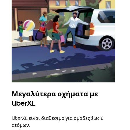
Μεγαλύτερα οχήματα με
Ομ
UberXL
Όταν
οικο
UberXL είναι διαθέσιμο για ομάδες έως 6
κάθε
ατόμων.
σημε