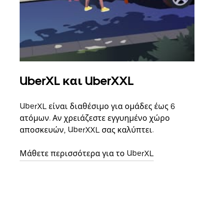
UberXL και UberXXL
Ομ
UberXL είναι διαθέσιμο για ομάδες έως 6
Όταν
ατόμων. Αν χρειάζεστε εγγυημένο χώρο
οικο
αποσκευών, UberXXL σας καλύπτει.
κάθε
σημε
Μάθετε περισσότερα για το UberXL
Μάθε
δια