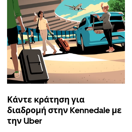
και
να
επιλέξετε
μια
ημερομηνία.
Πατήστε
το
πλήκτρο
escape
για
να
κλείσετε
το
ημερολόγιο.
Κάντε κράτηση για
διαδρομή στην Kennedale με
την Uber