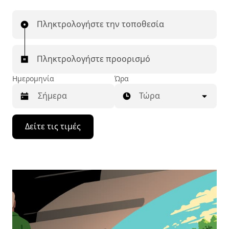
Πληκτρολογήστε την τοποθεσία
Πληκτρολογήστε προορισμό
Ημερομηνία
Ώρα
Τώρα
Πατήστε
Δείτε τις τιμές
το
πλήκτρο
με
το
κάτω
βέλος
για
να
μετακινηθείτε
στο
ημερολόγιο