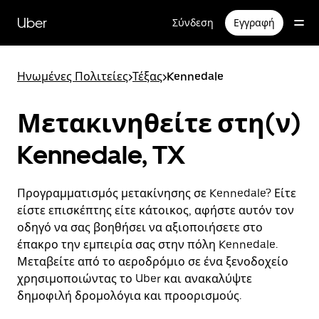
Μετάβαση
στο
Uber
Σύνδεση
Εγγραφή
κύριο
περιεχόμενο
Ηνωμένες Πολιτείες
>
Τέξας
>
Kennedale
Μετακινηθείτε στη(ν)
Kennedale, TX
Προγραμματισμός μετακίνησης σε Kennedale? Είτε
είστε επισκέπτης είτε κάτοικος, αφήστε αυτόν τον
οδηγό να σας βοηθήσει να αξιοποιήσετε στο
έπακρο την εμπειρία σας στην πόλη Kennedale.
Μεταβείτε από το αεροδρόμιο σε ένα ξενοδοχείο
χρησιμοποιώντας το Uber και ανακαλύψτε
δημοφιλή δρομολόγια και προορισμούς.