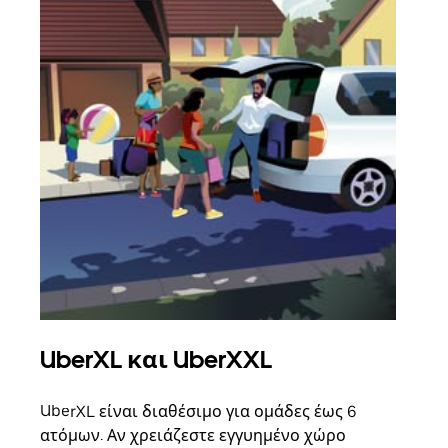
UberXL και UberXXL
Ομ
UberXL είναι διαθέσιμο για ομάδες έως 6
Όταν
ατόμων. Αν χρειάζεστε εγγυημένο χώρο
οικο