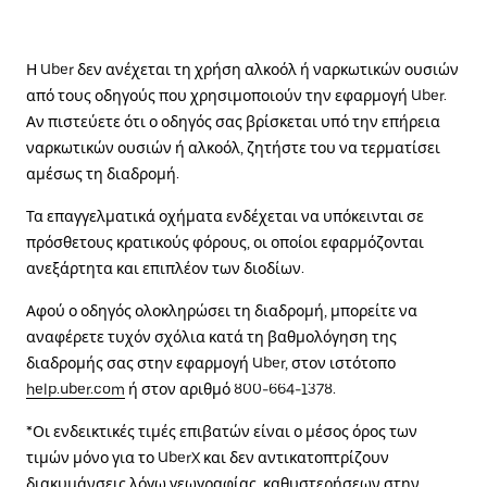
Η Uber δεν ανέχεται τη χρήση αλκοόλ ή ναρκωτικών ουσιών
από τους οδηγούς που χρησιμοποιούν την εφαρμογή Uber.
Αν πιστεύετε ότι ο οδηγός σας βρίσκεται υπό την επήρεια
ναρκωτικών ουσιών ή αλκοόλ, ζητήστε του να τερματίσει
αμέσως τη διαδρομή.
Τα επαγγελματικά οχήματα ενδέχεται να υπόκεινται σε
πρόσθετους κρατικούς φόρους, οι οποίοι εφαρμόζονται
ανεξάρτητα και επιπλέον των διοδίων.
Αφού ο οδηγός ολοκληρώσει τη διαδρομή, μπορείτε να
αναφέρετε τυχόν σχόλια κατά τη βαθμολόγηση της
διαδρομής σας στην εφαρμογή Uber, στον ιστότοπο
help.uber.com
ή στον αριθμό 800-664-1378.
*Οι ενδεικτικές τιμές επιβατών είναι ο μέσος όρος των
τιμών μόνο για το UberX και δεν αντικατοπτρίζουν
διακυμάνσεις λόγω γεωγραφίας, καθυστερήσεων στην