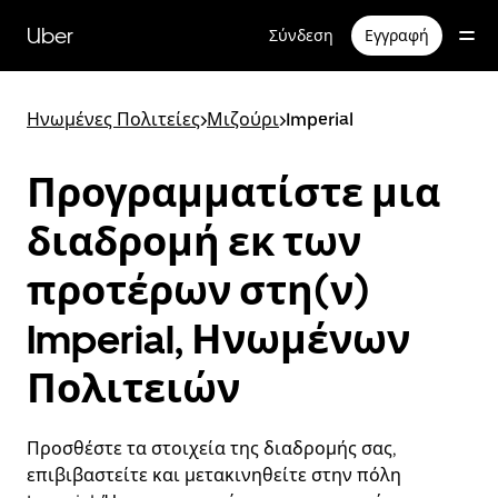
Μετάβαση
στο
Uber
Σύνδεση
Εγγραφή
κύριο
περιεχόμενο
Ηνωμένες Πολιτείες
>
Μιζούρι
>
Imperial
Προγραμματίστε μια
διαδρομή εκ των
προτέρων στη(ν)
Imperial, Ηνωμένων
Πολιτειών
Προσθέστε τα στοιχεία της διαδρομής σας,
επιβιβαστείτε και μετακινηθείτε στην πόλη