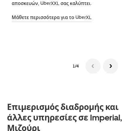
αποσκευών, UberXXL σας καλύπτει.
κάθε
σημε
Μάθετε περισσότερα για το UberXL
Μάθε
δια
1/4
Επιμερισμός διαδρομής και
άλλες υπηρεσίες σε Imperial,
Μιζούρι