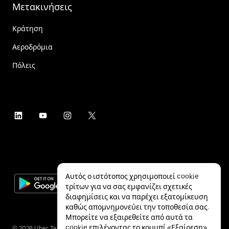
Μετακινήσεις
Κράτηση
Αεροδρόμια
Πόλεις
Αυτός ο ιστότοπος χρησιμοποιεί cookie
τρίτων για να σας εμφανίζει σχετικές
διαφημίσεις και να παρέχει εξατομίκευση
καθώς απομνημονεύει την τοποθεσία σας.
Μπορείτε να εξαιρεθείτε από αυτά τα
cookie επιλέγοντας το κουμπί «Εξαίρεση»
©
2026
Uber Technologies Inc.