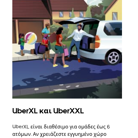
UberXL και UberXXL
Ομ
UberXL είναι διαθέσιμο για ομάδες έως 6
Όταν
ατόμων. Αν χρειάζεστε εγγυημένο χώρο
οικο