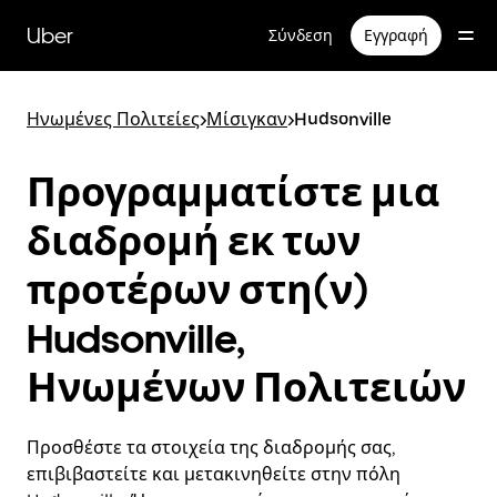
Μετάβαση
στο
Uber
Σύνδεση
Εγγραφή
κύριο
περιεχόμενο
Ηνωμένες Πολιτείες
>
Μίσιγκαν
>
Hudsonville
Προγραμματίστε μια
διαδρομή εκ των
προτέρων στη(ν)
Hudsonville,
Ηνωμένων Πολιτειών
Προσθέστε τα στοιχεία της διαδρομής σας,
επιβιβαστείτε και μετακινηθείτε στην πόλη