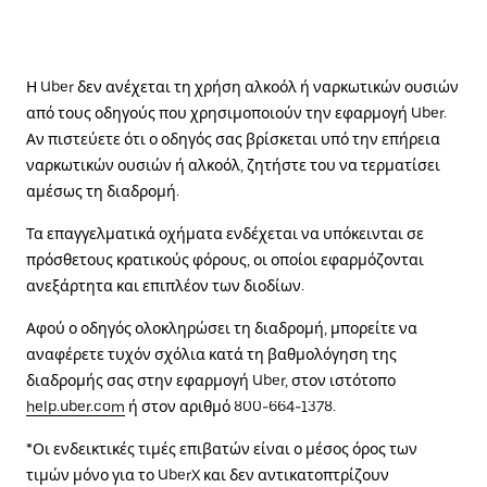
Η Uber δεν ανέχεται τη χρήση αλκοόλ ή ναρκωτικών ουσιών
από τους οδηγούς που χρησιμοποιούν την εφαρμογή Uber.
Αν πιστεύετε ότι ο οδηγός σας βρίσκεται υπό την επήρεια
ναρκωτικών ουσιών ή αλκοόλ, ζητήστε του να τερματίσει
αμέσως τη διαδρομή.
Τα επαγγελματικά οχήματα ενδέχεται να υπόκεινται σε
πρόσθετους κρατικούς φόρους, οι οποίοι εφαρμόζονται
ανεξάρτητα και επιπλέον των διοδίων.
Αφού ο οδηγός ολοκληρώσει τη διαδρομή, μπορείτε να
αναφέρετε τυχόν σχόλια κατά τη βαθμολόγηση της
διαδρομής σας στην εφαρμογή Uber, στον ιστότοπο
help.uber.com
ή στον αριθμό 800-664-1378.
*Οι ενδεικτικές τιμές επιβατών είναι ο μέσος όρος των
τιμών μόνο για το UberX και δεν αντικατοπτρίζουν