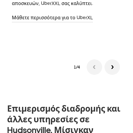
αποσκευών, UberXXL σας καλύπτει.
κάθε
σημε
Μάθετε περισσότερα για το UberXL
Μάθε
δια
1/4
Επιμερισμός διαδρομής και
άλλες υπηρεσίες σε
Hudsonville, Μίσιγκαν