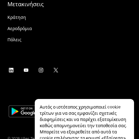
Μετακινήσεις
Κράτηση
Αεροδρόμια
Πόλεις
Αυτός ο ιστότοπος χρησιμοποιεί cookie
τρίτων για να σας εμφανίζει σχετικές
διαφημίσεις και να παρέχει εξατομίκευση
καθώς απομνημονεύει την τοποθεσία σας.
Μπορείτε να εξαιρεθείτε από αυτά τα
cookie επιλέγοντας το κουμπί «Εξαίρεση»
©
2026
Uber Technologies Inc.