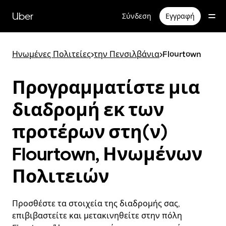
Μετάβαση
στο
Uber
Σύνδεση
Εγγραφή
κύριο
περιεχόμενο
Ηνωμένες Πολιτείες
>
την Πενσιλβάνια
>
Flourtown
Προγραμματίστε μια
διαδρομή εκ των
προτέρων στη(ν)
Flourtown, Ηνωμένων
Πολιτειών
Προσθέστε τα στοιχεία της διαδρομής σας,
επιβιβαστείτε και μετακινηθείτε στην πόλη