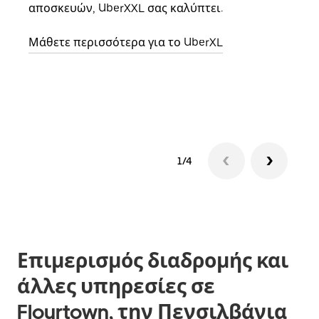
αποσκευών, UberXXL σας καλύπτει.
κάθε
σημε
Μάθετε περισσότερα για το UberXL
Μάθε
δια
1/4
Επιμερισμός διαδρομής και
άλλες υπηρεσίες σε
Flourtown, την Πενσιλβάνια