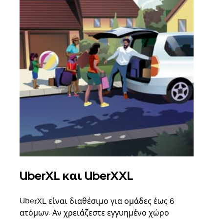
UberXL και UberXXL
Ομ
UberXL είναι διαθέσιμο για ομάδες έως 6
Όταν
ατόμων. Αν χρειάζεστε εγγυημένο χώρο
οικο