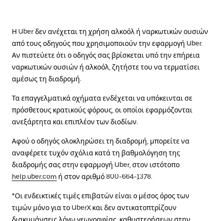
Η Uber δεν ανέχεται τη χρήση αλκοόλ ή ναρκωτικών ουσιών
από τους οδηγούς που χρησιμοποιούν την εφαρμογή Uber.
Αν πιστεύετε ότι ο οδηγός σας βρίσκεται υπό την επήρεια
ναρκωτικών ουσιών ή αλκοόλ, ζητήστε του να τερματίσει
αμέσως τη διαδρομή.
Τα επαγγελματικά οχήματα ενδέχεται να υπόκεινται σε
πρόσθετους κρατικούς φόρους, οι οποίοι εφαρμόζονται
ανεξάρτητα και επιπλέον των διοδίων.
Αφού ο οδηγός ολοκληρώσει τη διαδρομή, μπορείτε να
αναφέρετε τυχόν σχόλια κατά τη βαθμολόγηση της
διαδρομής σας στην εφαρμογή Uber, στον ιστότοπο
help.uber.com
ή στον αριθμό 800-664-1378.
*Οι ενδεικτικές τιμές επιβατών είναι ο μέσος όρος των
τιμών μόνο για το UberX και δεν αντικατοπτρίζουν
διακυμάνσεις λόγω γεωγραφίας, καθυστερήσεων στην