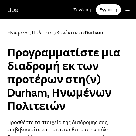
Μετάβαση
στο
Uber
Σύνδεση
Εγγραφή
κύριο
περιεχόμενο
Ηνωμένες Πολιτείες
>
Κονέκτικατ
>
Durham
Προγραμματίστε μια
διαδρομή εκ των
προτέρων στη(ν)
Durham, Ηνωμένων
Πολιτειών
Προσθέστε τα στοιχεία της διαδρομής σας,
επιβιβαστείτε και μετακινηθείτε στην πόλη