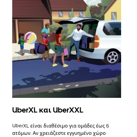
UberXL και UberXXL
Ομ
UberXL είναι διαθέσιμο για ομάδες έως 6
Όταν
ατόμων. Αν χρειάζεστε εγγυημένο χώρο
οικο