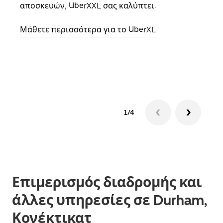
αποσκευών, UberXXL σας καλύπτει.
κάθε
σημε
Μάθετε περισσότερα για το UberXL
Μάθε
δια
1/4
Επιμερισμός διαδρομής και
άλλες υπηρεσίες σε Durham,
Κονέκτικατ