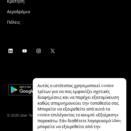
Κράτηση
Αεροδρόμια
Πόλεις
Αυτός ο ιστότοπος χρησιμοποιεί cookie
τρίτων για να σας εμφανίζει σχετικές
διαφημίσεις και να παρέχει εξατομίκευση
καθώς απομνημονεύει την τοποθεσία σας.
Μπορείτε να εξαιρεθείτε από αυτά τα
cookie επιλέγοντας το κουμπί «Εξαίρεση»
©
2026
Uber Technologies Inc.
παρακάτω. Εάν διαθέτετε λογαριασμό Uber,
μπορείτε να εξαιρεθείτε από την