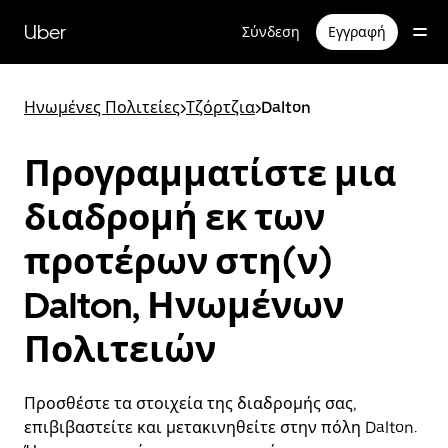
Μετάβαση
στο
Uber
Σύνδεση
Εγγραφή
κύριο
περιεχόμενο
Ηνωμένες Πολιτείες
>
Τζόρτζια
>
Dalton
Προγραμματίστε μια
διαδρομή εκ των
προτέρων στη(ν)
Dalton, Ηνωμένων
Πολιτειών
Προσθέστε τα στοιχεία της διαδρομής σας,
επιβιβαστείτε και μετακινηθείτε στην πόλη Dalton.