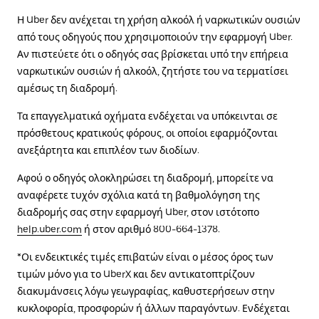
Η Uber δεν ανέχεται τη χρήση αλκοόλ ή ναρκωτικών ουσιών
από τους οδηγούς που χρησιμοποιούν την εφαρμογή Uber.
Αν πιστεύετε ότι ο οδηγός σας βρίσκεται υπό την επήρεια
ναρκωτικών ουσιών ή αλκοόλ, ζητήστε του να τερματίσει
αμέσως τη διαδρομή.
Τα επαγγελματικά οχήματα ενδέχεται να υπόκεινται σε
πρόσθετους κρατικούς φόρους, οι οποίοι εφαρμόζονται
ανεξάρτητα και επιπλέον των διοδίων.
Αφού ο οδηγός ολοκληρώσει τη διαδρομή, μπορείτε να
αναφέρετε τυχόν σχόλια κατά τη βαθμολόγηση της
διαδρομής σας στην εφαρμογή Uber, στον ιστότοπο
help.uber.com
ή στον αριθμό 800-664-1378.
*Οι ενδεικτικές τιμές επιβατών είναι ο μέσος όρος των
τιμών μόνο για το UberX και δεν αντικατοπτρίζουν
διακυμάνσεις λόγω γεωγραφίας, καθυστερήσεων στην
κυκλοφορία, προσφορών ή άλλων παραγόντων. Ενδέχεται