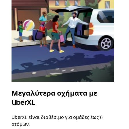
Μεγαλύτερα οχήματα με
Ομ
UberXL
Όταν
οικο
UberXL είναι διαθέσιμο για ομάδες έως 6
κάθε
ατόμων.
σημε