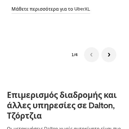
Μάθετε περισσότερα για το UberXL
Μάθε
δια
1/4
Επιμερισμός διαδρομής και
άλλες υπηρεσίες σε Dalton,
Τζόρτζια
Οι μετακινήσεις Dalton χωρίς αυτοκίνητο είναι πιο