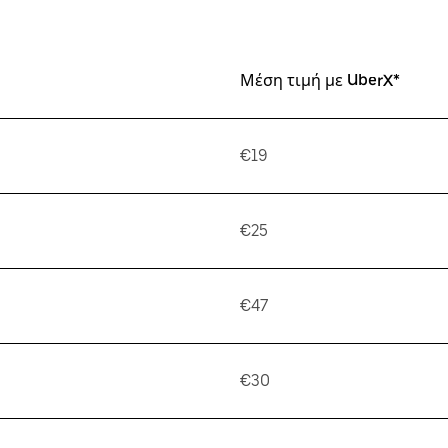
Μέση τιμή με UberX*
€19
€25
€47
€30