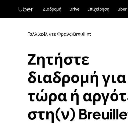
Μετάβαση
στο
Uber
Διαδρομή
Drive
Επιχείρηση
Uber 
κύριο
περιεχόμενο
Γαλλία
>
Ιλ ντε Φρανς
>
Breuillet
Ζητήστε
διαδρομή για
τώρα ή αργό
στη(ν) Breuille