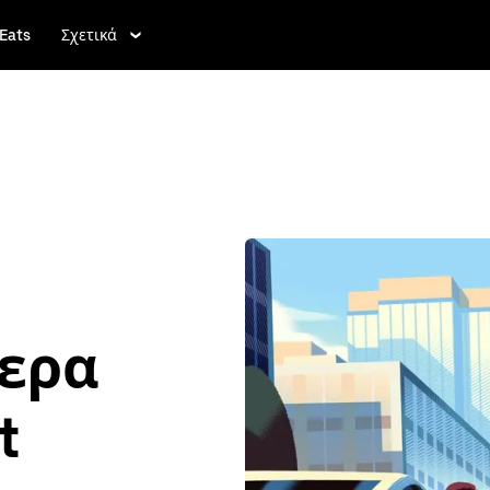
Eats
Σχετικά
τερα
t