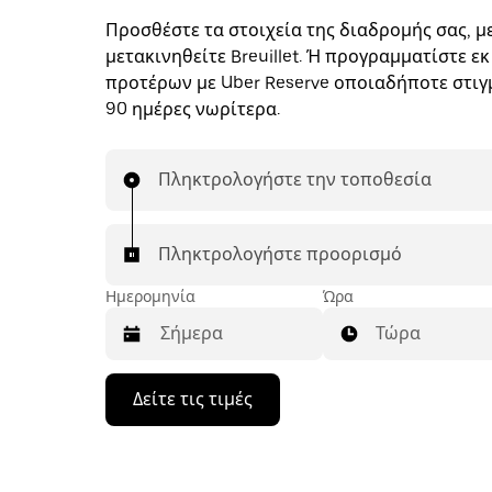
Προσθέστε τα στοιχεία της διαδρομής σας, με
μετακινηθείτε Breuillet. Ή προγραμματίστε εκ
προτέρων με Uber Reserve οποιαδήποτε στιγμ
90 ημέρες νωρίτερα.
Πληκτρολογήστε την τοποθεσία
Πληκτρολογήστε προορισμό
Ημερομηνία
Ώρα
Τώρα
Πατήστε
Δείτε τις τιμές
το
πλήκτρο
με
το
κάτω