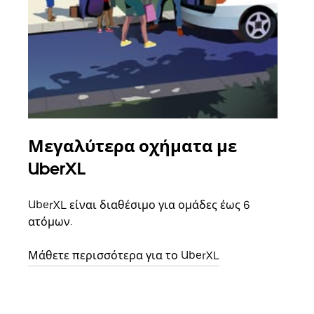
Μεγαλύτερα οχήματα με
Ομ
UberXL
Όταν
οικο
UberXL είναι διαθέσιμο για ομάδες έως 6
κάθε
ατόμων.
σημε
Μάθετε περισσότερα για το UberXL
Μάθε
δια