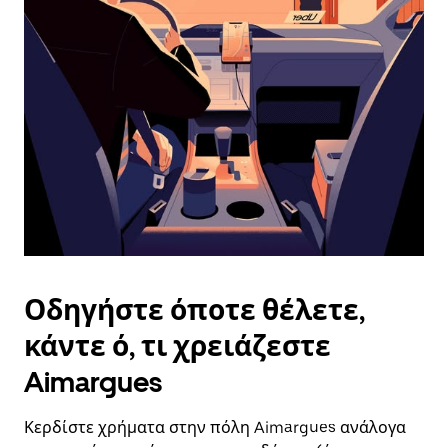
επιλέξετε
μια
ημερομηνία.
Πατήστε
το
πλήκτρο
escape
για
να
κλείσετε
το
ημερολόγιο.
Οδηγήστε όποτε θέλετε,
κάντε ό, τι χρειάζεστε
Aimargues
Κερδίστε χρήματα στην πόλη Aimargues ανάλογα