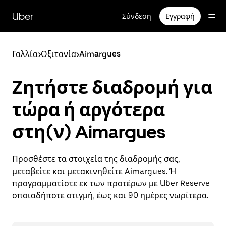
Μετάβαση
στο
Uber
Σύνδεση
Εγγραφή
κύριο
περιεχόμενο
Γαλλία
>
Οξιτανία
>
Aimargues
Ζητήστε διαδρομή για
τώρα ή αργότερα
στη(ν) Aimargues
Προσθέστε τα στοιχεία της διαδρομής σας,
μεταβείτε και μετακινηθείτε Aimargues. Ή
προγραμματίστε εκ των προτέρων με Uber Reserve
οποιαδήποτε στιγμή, έως και 90 ημέρες νωρίτερα.