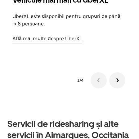
Vehicule mai mari cu UberXL
Căl
UberXL este disponibil pentru grupuri de până
Când 
la 6 persoane.
de g
prop
Află mai multe despre UberXL
Află
1/4
Servicii de ridesharing și alte
servicii în Aimargues, Occitania