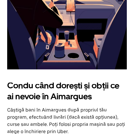
în
jos.
Închide
calendarul
apăsând
pe
butonul
Escape.
Condu când dorești și obții ce
ai nevoie în Aimargues
Câștigă bani în Aimargues după propriul tău
program, efectuând livrări (dacă există opțiunea),
curse sau ambele. Poți folosi propria mașină sau poți
alege o închiriere prin Uber.