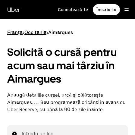
Accesează
direct
Uber
Conectează-te
Înscrie-te
conținutul
principal
Franța
>
Occitania
>
Aimargues
Solicită o cursă pentru
acum sau mai târziu în
Aimargues
Adaugă detaliile cursei, urcă și călătorește
Aimargues. . . . Sau programează oricând în avans cu
Uber Reserve, cu până la 90 de zile înainte.
Introdu un loc