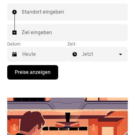
Standort eingeben
Ziel eingeben
Datum
Zeit
Jetzt
Drücke
Preise anzeigen
die
Nach-
unten-
Taste,
um
mit
dem
Kalender
zu
interagieren
und
ein