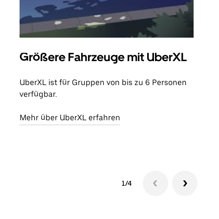
Größere Fahrzeuge mit UberXL
Gr
UberXL ist für Gruppen von bis zu 6 Personen
Wenn
verfügbar.
Grup
eige
Mehr über UberXL erfahren
Erfa
1/4