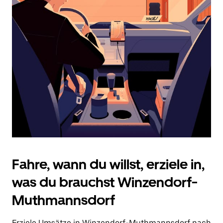
Datum
auszuwählen.
Drücke
die
Escape-
Taste,
um
den
Kalender
zu
schließen.
Fahre, wann du willst, erziele in,
was du brauchst Winzendorf-
Muthmannsdorf
Erziele Umsätze in Winzendorf-Muthmannsdorf nach