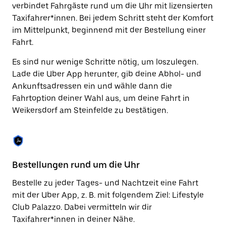
Drücke
verbindet Fahrgäste rund um die Uhr mit lizensierten
die
Taxifahrer*innen. Bei jedem Schritt steht der Komfort
Escape-
Taste,
im Mittelpunkt, beginnend mit der Bestellung einer
um
Fahrt.
den
Kalender
Es sind nur wenige Schritte nötig, um loszulegen.
zu
Lade die Uber App herunter, gib deine Abhol- und
schließen.
Ankunftsadressen ein und wähle dann die
Fahrtoption deiner Wahl aus, um deine Fahrt in
Weikersdorf am Steinfelde zu bestätigen.
Bestellungen rund um die Uhr
Vo
Bestelle zu jeder Tages- und Nachtzeit eine Fahrt
Be
mit der Uber App, z. B. mit folgendem Ziel: Lifestyle
We
Club Palazzo. Dabei vermitteln wir dir
ve
Taxifahrer*innen in deiner Nähe.
di