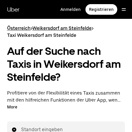
Direkt
zum
Uber
Anmelden
Registrieren
Hauptinhalt
Österreich
>
Weikersdorf am Steinfelde
>
Taxi Weikersdorf am Steinfelde
Auf der Suche nach
Taxis in Weikersdorf am
Steinfelde?
Profitiere von der Flexibilität eines Taxis zusammen
mit den hilfreichen Funktionen der Uber App, wenn
du Fahrten über die Uber App in Weikersdorf am
More
Steinfelde unternimmst. Du kannst Last-minute-
Fahrten rund um die Uhr in der App oder online auf
Abruf bestellen und dir günstige Vorab-Fixpreise für
Standort eingeben