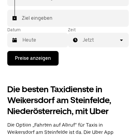
jede Fahrt sichern. Deine Fahrt ist nur wenige
Fingertipps entfernt.
Ziel eingeben
Datum
Zeit
Jetzt
Drücke
Preise anzeigen
die
Nach-
unten-
Taste,
um
Die besten Taxidienste in
mit
dem
Weikersdorf am Steinfelde,
Kalender
zu
Niederösterreich, mit Uber
interagieren
und
ein
Die Option „Fahrten auf Abruf“ für Taxis in
Datum
auszuwählen.
Weikersdorf am Steinfelde ist da. Die Uber App