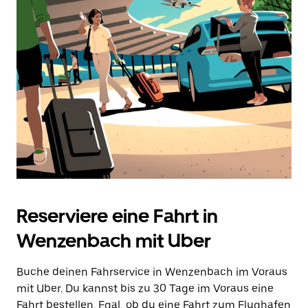
auszuwählen.
Drücke
die
Escape-
Taste,
um
den
Kalender
zu
schließen.
Reserviere eine Fahrt in
Wenzenbach mit Uber
Buche deinen Fahrservice in Wenzenbach im Voraus
mit Uber. Du kannst bis zu 30 Tage im Voraus eine
Fahrt bestellen. Egal, ob du eine Fahrt zum Flughafen