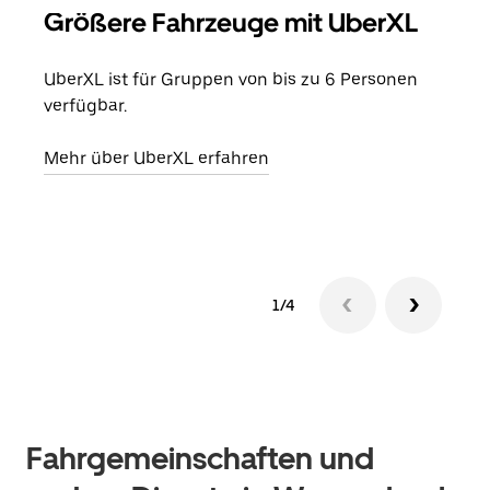
Größere Fahrzeuge mit UberXL
Gr
UberXL ist für Gruppen von bis zu 6 Personen
Wenn
verfügbar.
Grup
eige
Mehr über UberXL erfahren
Erfa
1/4
Fahrgemeinschaften und