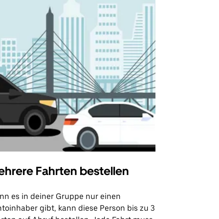
hrere Fahrten bestellen
Uber Shu
n es in deiner Gruppe nur einen
Unsere Shutt
toinhaber gibt, kann diese Person bis zu 3
Flughafentr