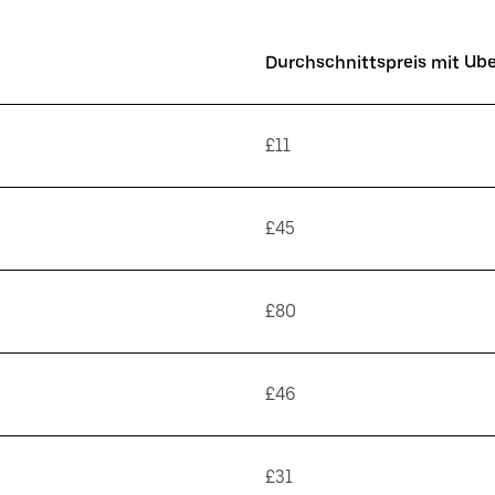
Durchschnittspreis mit Ub
£11
£45
£80
£46
£31