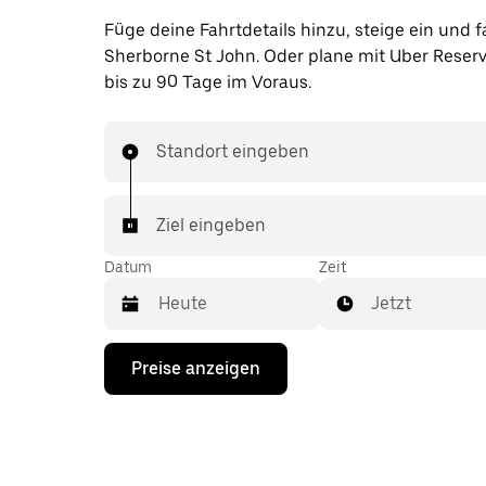
Füge deine Fahrtdetails hinzu, steige ein und f
Sherborne St John. Oder plane mit Uber Reserv
bis zu 90 Tage im Voraus.
Standort eingeben
Ziel eingeben
Datum
Zeit
Jetzt
Drücke
Preise anzeigen
die
Nach-
unten-
Taste,
um
mit