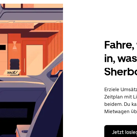
Fahre, 
in, wa
Sherbo
Erziele Umsät
Zeitplan mit L
beidem. Du ka
Mietwagen übe
Jetzt losl