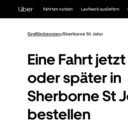
Direkt
zum
Uber
Fahrten nutzen
Laufwerk ausliefern
Hauptinhalt
Großbritannien
>
Sherborne St John
Eine Fahrt jetzt
oder später in
Sherborne St 
bestellen