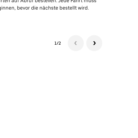
rten auf Abruf bestellen. Jede Fahrt muss
Veranstaltun
innen, bevor die nächste bestellt wird.
Shuttle-Ver
1/2