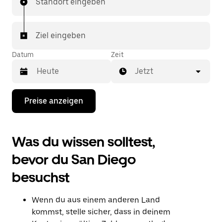
Standort eingeben
Ziel eingeben
Datum
Zeit
Jetzt
Drücke
Preise anzeigen
die
Nach-
unten-
Taste,
Was du wissen solltest,
um
mit
bevor du San Diego
dem
Kalender
besuchst
zu
interagieren
und
Wenn du aus einem anderen Land
ein
Datum
kommst, stelle sicher, dass in deinem
auszuwählen.