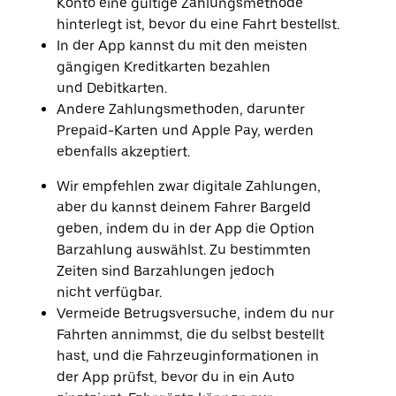
Konto eine gültige Zahlungsmethode
Drücke
hinterlegt ist, bevor du eine Fahrt bestellst.
die
Escape-
In der App kannst du mit den meisten
Taste,
gängigen Kreditkarten bezahlen
um
und Debitkarten.
den
Kalender
Andere Zahlungsmethoden, darunter
zu
Prepaid-Karten und Apple Pay, werden
schließen.
ebenfalls akzeptiert.
Wir empfehlen zwar digitale Zahlungen,
aber du kannst deinem Fahrer Bargeld
geben, indem du in der App die Option
Barzahlung auswählst. Zu bestimmten
Zeiten sind Barzahlungen jedoch
nicht verfügbar.
Vermeide Betrugsversuche, indem du nur
Fahrten annimmst, die du selbst bestellt
hast, und die Fahrzeuginformationen in
der App prüfst, bevor du in ein Auto