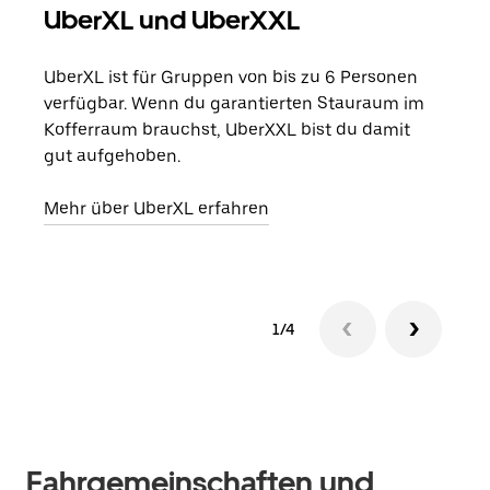
UberXL und UberXXL
Gr
UberXL ist für Gruppen von bis zu 6 Personen
Wenn
verfügbar. Wenn du garantierten Stauraum im
Grup
Kofferraum brauchst, UberXXL bist du damit
eige
gut aufgehoben.
Erfa
Mehr über UberXL erfahren
1/4
Fahrgemeinschaften und