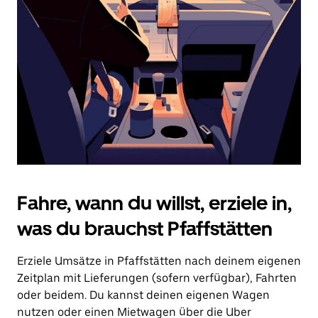
Drücke
die
Escape-
Taste,
um
den
Kalender
zu
schließen.
Fahre, wann du willst, erziele in,
was du brauchst Pfaffstätten
Erziele Umsätze in Pfaffstätten nach deinem eigenen
Zeitplan mit Lieferungen (sofern verfügbar), Fahrten
oder beidem. Du kannst deinen eigenen Wagen
nutzen oder einen Mietwagen über die Uber