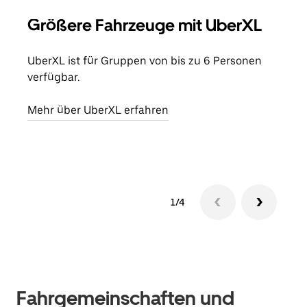
Größere Fahrzeuge mit UberXL
Gr
UberXL ist für Gruppen von bis zu 6 Personen
Wenn
verfügbar.
Grup
eige
Mehr über UberXL erfahren
Erfa
1/4
Fahrgemeinschaften und