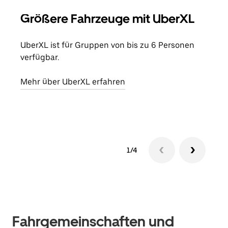
Größere Fahrzeuge mit UberXL
Gr
UberXL ist für Gruppen von bis zu 6 Personen
Wenn
verfügbar.
Grup
eige
Mehr über UberXL erfahren
Erfa
1/4
Fahrgemeinschaften und