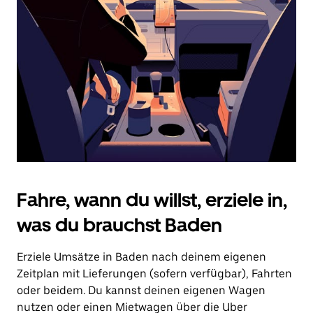
Drücke
die
Escape-
Taste,
um
den
Kalender
zu
schließen.
Fahre, wann du willst, erziele in,
was du brauchst Baden
Erziele Umsätze in Baden nach deinem eigenen
Zeitplan mit Lieferungen (sofern verfügbar), Fahrten
oder beidem. Du kannst deinen eigenen Wagen
nutzen oder einen Mietwagen über die Uber