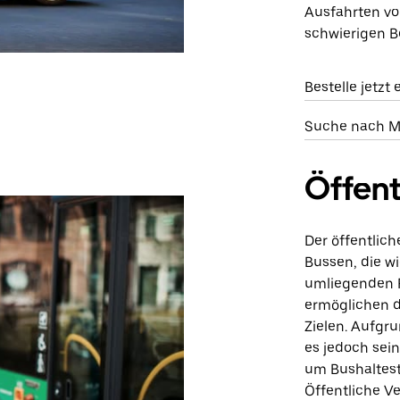
Ausfahrten von
schwierigen B
Bestelle jetzt
Suche nach M
Öffent
Der öffentlic
Bussen, die w
umliegenden 
ermöglichen 
Zielen. Aufgru
es jedoch sei
um Bushalteste
Öffentliche V