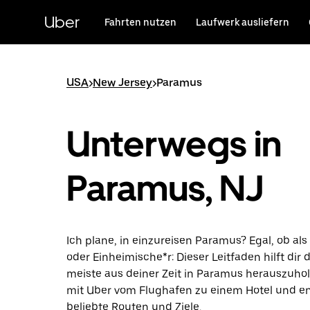
Direkt
zum
Uber
Fahrten nutzen
Laufwerk ausliefern
Hauptinhalt
USA
>
New Jersey
>
Paramus
Unterwegs in
Paramus, NJ
Ich plane, in einzureisen Paramus? Egal, ob al
oder Einheimische*r: Dieser Leitfaden hilft dir 
meiste aus deiner Zeit in Paramus herauszuhol
mit Uber vom Flughafen zu einem Hotel und e
beliebte Routen und Ziele.