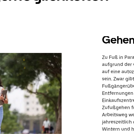
Gehe
Zu Fuß in Par
aufgrund der 
auf eine autoz
sein. Zwar gi
Fußgängerüber
Entfernungen 
Einkaufszent
Zufußgehen fü
Arbeitsweg we
jahreszeitlich
Wintern und h