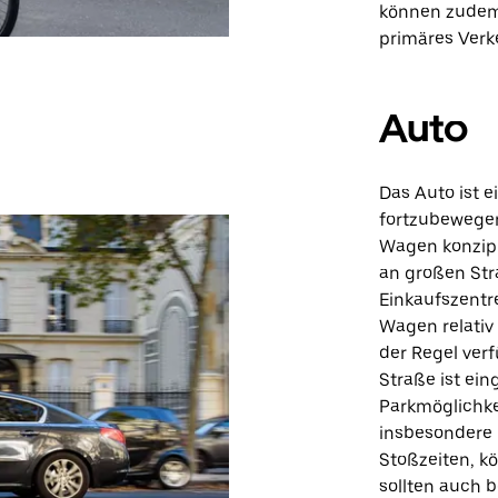
können zudem 
primäres Verk
Auto
Das Auto ist 
fortzubewegen
Wagen konzipi
an großen St
Einkaufszentr
Wagen relativ 
der Regel ver
Straße ist ei
Parkmöglichke
insbesondere 
Stoßzeiten, k
sollten auch 