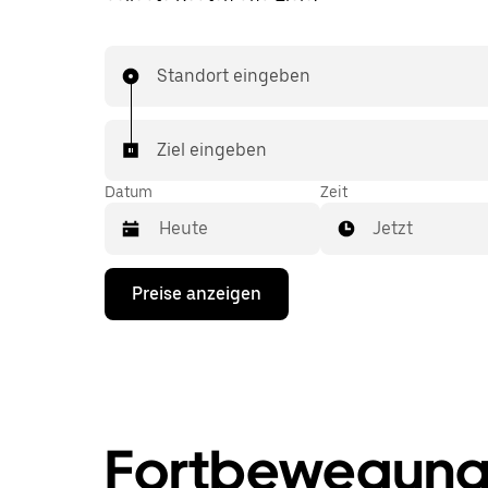
Standort eingeben
Ziel eingeben
Datum
Zeit
Jetzt
Drücke
Preise anzeigen
die
Nach-
unten-
Taste,
um
mit
dem
Kalender
Fortbewegung
zu
interagieren