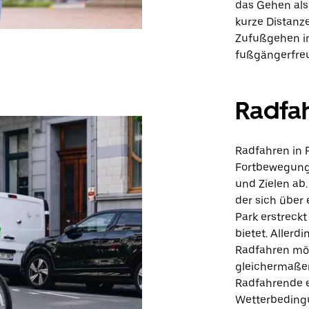
das Gehen als
kurze Distanz
Zufußgehen i
fußgängerfreu
Radfa
Radfahren in 
Fortbewegung
und Zielen ab
der sich über
Park erstreck
bietet. Allerd
Radfahren mög
gleichermaße
Radfahrende e
Wetterbeding