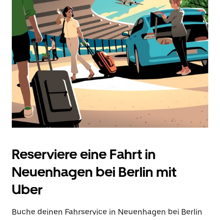
auszuwählen.
Drücke
die
Escape-
Taste,
um
den
Kalender
zu
schließen.
Reserviere eine Fahrt in
Neuenhagen bei Berlin mit
Uber
Buche deinen Fahrservice in Neuenhagen bei Berlin