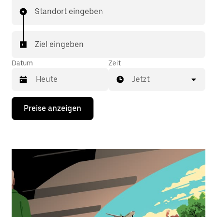
Standort eingeben
Ziel eingeben
Datum
Zeit
Jetzt
Drücke
Preise anzeigen
die
Nach-
unten-
Taste,
um
mit
dem
Kalender
zu
interagieren
und
ein
Datum