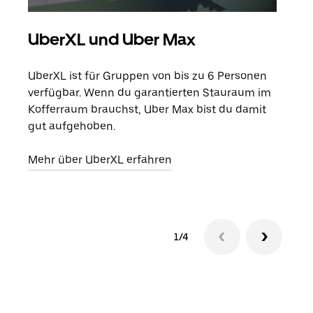
UberXL und Uber Max
Gr
UberXL ist für Gruppen von bis zu 6 Personen
Wenn
verfügbar. Wenn du garantierten Stauraum im
Grup
Kofferraum brauchst, Uber Max bist du damit
eige
gut aufgehoben.
Erfa
Mehr über UberXL erfahren
1/4