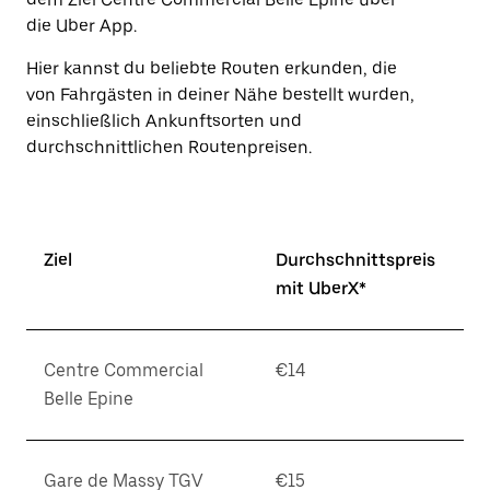
Escape-
Taste,
die Uber App.
um
den
Hier kannst du beliebte Routen erkunden, die
Kalender
von Fahrgästen in deiner Nähe bestellt wurden,
zu
einschließlich Ankunftsorten und
schließen.
durchschnittlichen Routenpreisen.
Ziel
Durchschnittspreis
mit UberX*
Centre Commercial
€14
Belle Epine
Gare de Massy TGV
€15