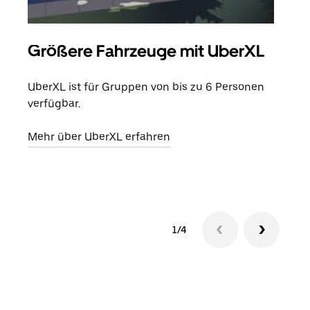
Größere Fahrzeuge mit UberXL
Gr
UberXL ist für Gruppen von bis zu 6 Personen
Wenn
verfügbar.
Grup
eige
Mehr über UberXL erfahren
Erfa
1/4