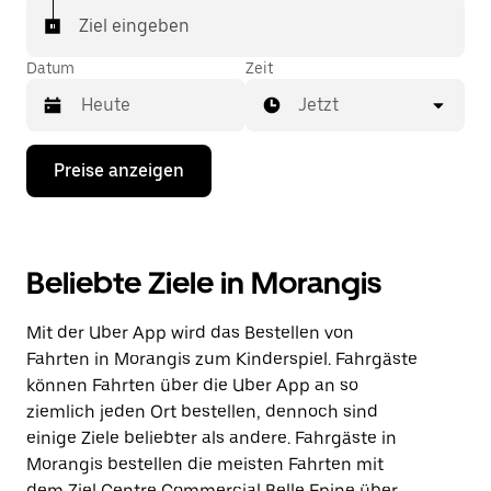
Ziel eingeben
Datum
Zeit
Jetzt
Drücke
Preise anzeigen
die
Nach-
unten-
Taste,
um
Beliebte Ziele in Morangis
mit
dem
Kalender
Mit der Uber App wird das Bestellen von
zu
interagieren
Fahrten in Morangis zum Kinderspiel. Fahrgäste
und
können Fahrten über die Uber App an so
ein
ziemlich jeden Ort bestellen, dennoch sind
Datum
auszuwählen.
einige Ziele beliebter als andere. Fahrgäste in
Drücke
Morangis bestellen die meisten Fahrten mit
die
dem Ziel Centre Commercial Belle Epine über