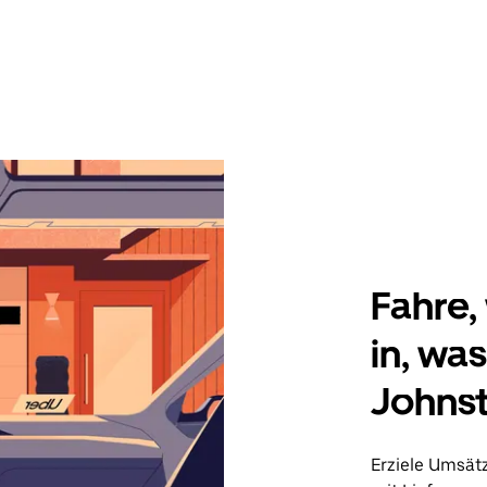
Fahre, 
in, wa
Johns
Erziele Umsät