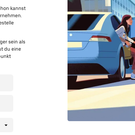
chon kannst
ernehmen.
estelle
er sein als
t du eine
punkt