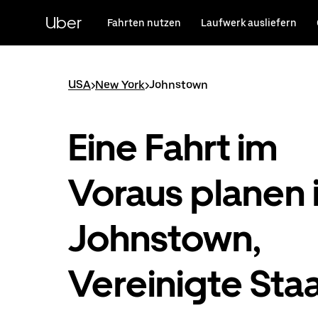
Direkt
zum
Uber
Fahrten nutzen
Laufwerk ausliefern
Hauptinhalt
USA
>
New York
>
Johnstown
Eine Fahrt im
Voraus planen 
Johnstown,
Vereinigte Sta