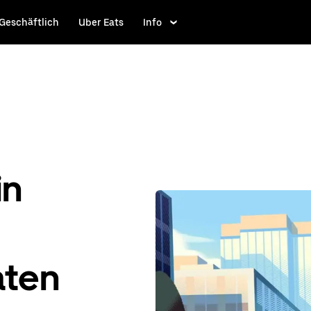
Geschäftlich
Uber Eats
Info
in
aten