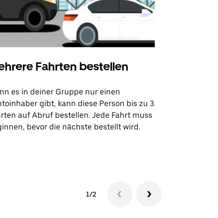
hrere Fahrten bestellen
Uber Shu
n es in deiner Gruppe nur einen
Unsere Shutt
toinhaber gibt, kann diese Person bis zu 3
Flughafentr
rten auf Abruf bestellen. Jede Fahrt muss
Veranstaltun
innen, bevor die nächste bestellt wird.
Shuttle-Ver
1/2