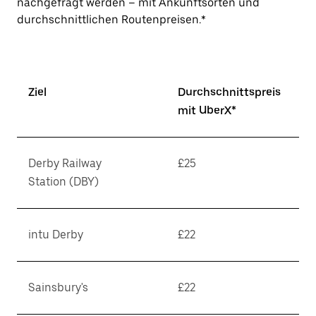
nachgefragt werden – mit Ankunftsorten und
durchschnittlichen Routenpreisen.*
Ziel
Durchschnittspreis
mit UberX*
Derby Railway
£25
Station (DBY)
intu Derby
£22
Sainsbury's
£22