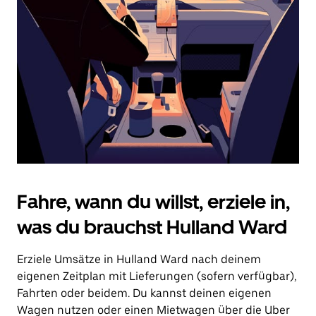
Drücke
die
Escape-
Taste,
um
den
Kalender
zu
schließen.
Fahre, wann du willst, erziele in,
was du brauchst Hulland Ward
Erziele Umsätze in Hulland Ward nach deinem
eigenen Zeitplan mit Lieferungen (sofern verfügbar),
Fahrten oder beidem. Du kannst deinen eigenen
Wagen nutzen oder einen Mietwagen über die Uber