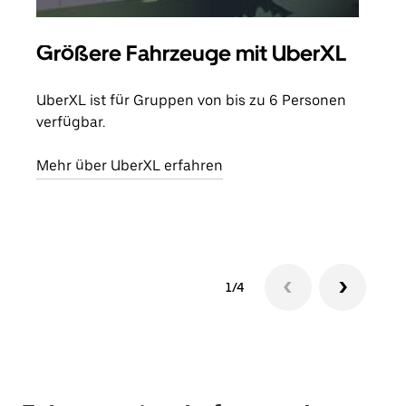
Größere Fahrzeuge mit UberXL
Gr
UberXL ist für Gruppen von bis zu 6 Personen
Wenn
verfügbar.
Grup
eige
Mehr über UberXL erfahren
Erfa
1/4