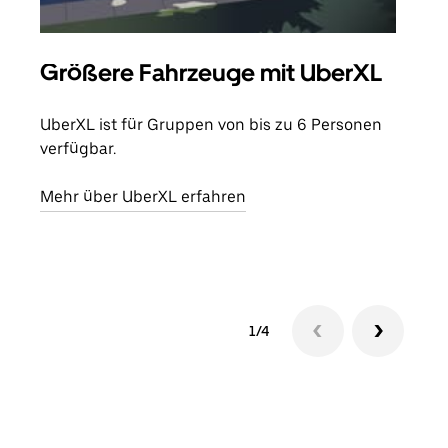
Größere Fahrzeuge mit UberXL
Gr
UberXL ist für Gruppen von bis zu 6 Personen
Wenn
verfügbar.
Grup
eige
Mehr über UberXL erfahren
Erfa
1/4