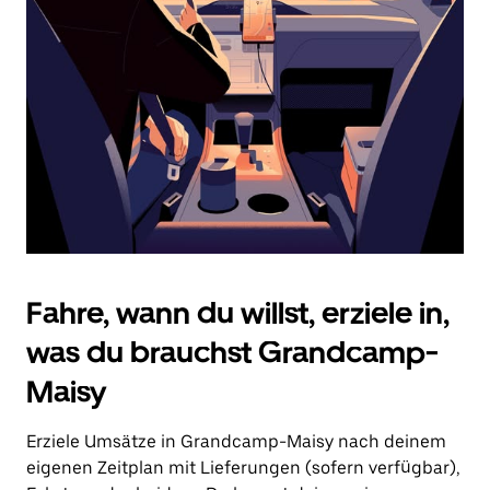
Drücke
die
Escape-
Taste,
um
den
Kalender
zu
schließen.
Fahre, wann du willst, erziele in,
was du brauchst Grandcamp-
Maisy
Erziele Umsätze in Grandcamp-Maisy nach deinem
eigenen Zeitplan mit Lieferungen (sofern verfügbar),