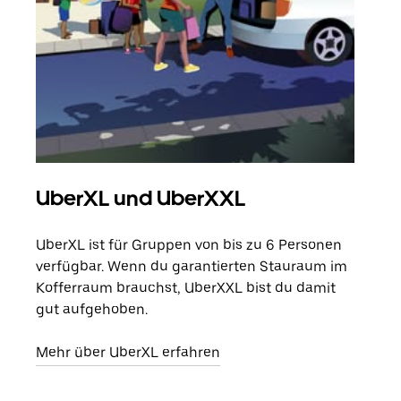
UberXL und UberXXL
Gr
UberXL ist für Gruppen von bis zu 6 Personen
Wenn
verfügbar. Wenn du garantierten Stauraum im
Grup
Kofferraum brauchst, UberXXL bist du damit
eige
gut aufgehoben.
Erfa
Mehr über UberXL erfahren