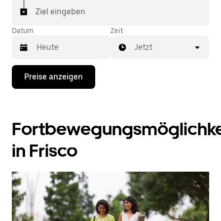
Ziel eingeben
Datum
Zeit
Jetzt
Drücke
Preise anzeigen
die
Nach-
unten-
Taste,
um
Fortbewegungsmöglichke
mit
dem
Kalender
in Frisco
zu
interagieren
und
ein
Datum
auszuwählen.
Drücke
die