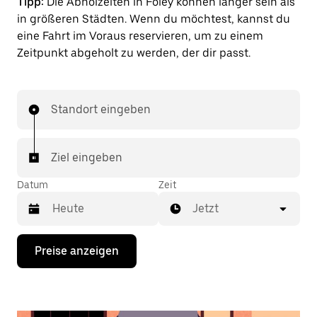
Tipp:
Die Abholzeiten in Foley können länger sein als
in größeren Städten. Wenn du möchtest, kannst du
eine Fahrt im Voraus reservieren, um zu einem
Zeitpunkt abgeholt zu werden, der dir passt.
Standort eingeben
Ziel eingeben
Datum
Zeit
Jetzt
Drücke
Preise anzeigen
die
Nach-
unten-
Taste,
um