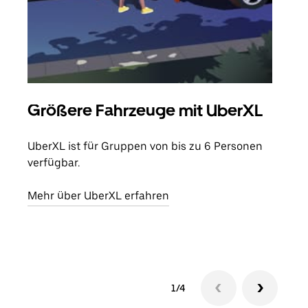
Größere Fahrzeuge mit UberXL
Gr
UberXL ist für Gruppen von bis zu 6 Personen
Wenn
verfügbar.
Grup
eige
Mehr über UberXL erfahren
Erfa
1/4