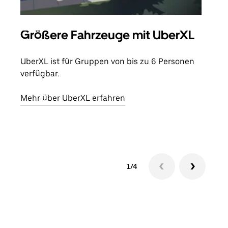
Größere Fahrzeuge mit UberXL
Gr
UberXL ist für Gruppen von bis zu 6 Personen
Wenn
verfügbar.
Grup
eige
Mehr über UberXL erfahren
Erfa
1/4