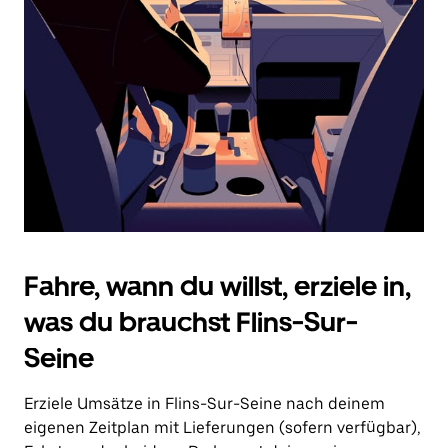
Drücke
die
Escape-
Taste,
um
den
Kalender
zu
schließen.
Fahre, wann du willst, erziele in,
was du brauchst Flins-Sur-
Seine
Erziele Umsätze in Flins-Sur-Seine nach deinem
eigenen Zeitplan mit Lieferungen (sofern verfügbar),