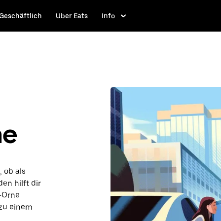
Geschäftlich
Uber Eats
Info
ne
, ob als
en hilft dir
r-Orne
 zu einem