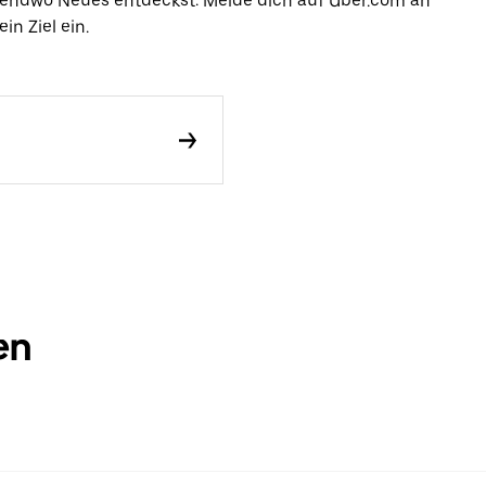
rgendwo Neues entdeckst: Melde dich auf Uber.com an
in Ziel ein.
en