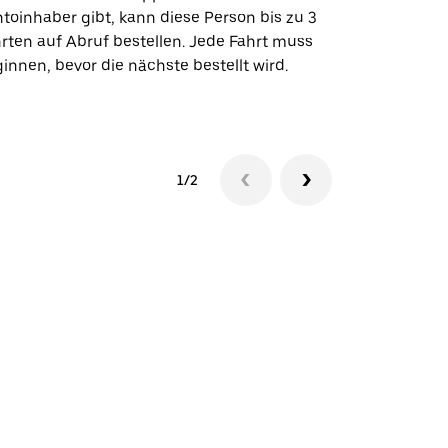
toinhaber gibt, kann diese Person bis zu 3
Flughafentr
rten auf Abruf bestellen. Jede Fahrt muss
Veranstaltun
innen, bevor die nächste bestellt wird.
Shuttle-Ver
1/2