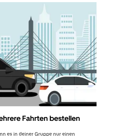
hrere Fahrten bestellen
Uber Shu
n es in deiner Gruppe nur einen
Unsere Shutt