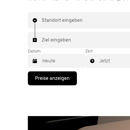
Standort eingeben
Ziel eingeben
Datum
Zeit
Jetzt
Drücke
Preise anzeigen
die
Nach-
unten-
Taste,
um
mit
dem
Kalender
zu
interagieren