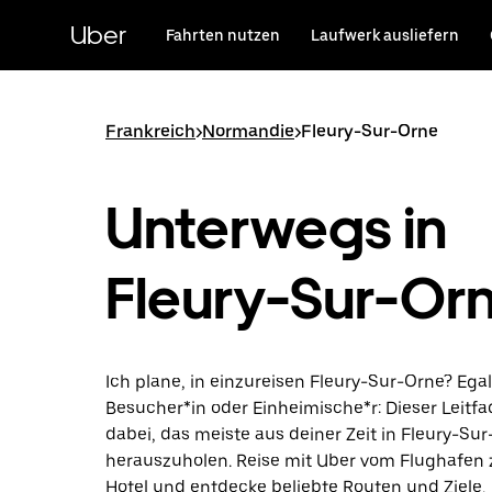
Direkt
zum
Uber
Fahrten nutzen
Laufwerk ausliefern
Hauptinhalt
Frankreich
>
Normandie
>
Fleury-Sur-Orne
Unterwegs in
Fleury-Sur-Or
Ich plane, in einzureisen Fleury-Sur-Orne? Egal
Besucher*in oder Einheimische*r: Dieser Leitfad
dabei, das meiste aus deiner Zeit in Fleury-Su
herauszuholen. Reise mit Uber vom Flughafen
Hotel und entdecke beliebte Routen und Ziele.