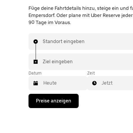
Füge deine Fahrtdetails hinzu, steige ein und f
Empersdorf. Oder plane mit Uber Reserve jederz
90 Tage im Voraus.
Standort eingeben
Ziel eingeben
Datum
Zeit
Jetzt
Drücke
Preise anzeigen
die
Nach-
unten-
Taste,
um
mit