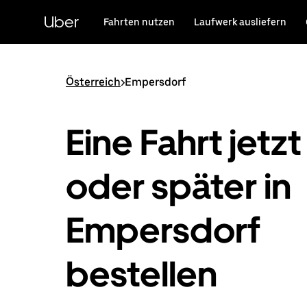
Direkt
zum
Uber
Fahrten nutzen
Laufwerk ausliefern
Hauptinhalt
Österreich
>
Empersdorf
Eine Fahrt jetzt
oder später in
Empersdorf
bestellen