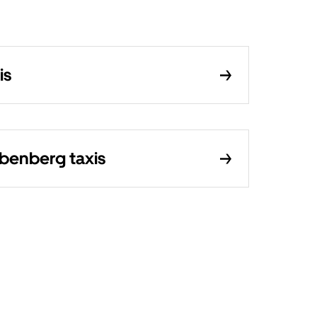
is
ubenberg taxis