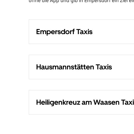
öffne die App und gib in Empersdorf ein Ziel ei
Empersdorf Taxis
Hausmannstätten Taxis
Heiligenkreuz am Waasen Taxi