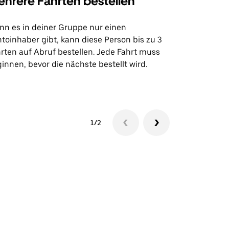
hrere Fahrten bestellen
Uber Shu
n es in deiner Gruppe nur einen
Unsere Shutt
toinhaber gibt, kann diese Person bis zu 3
Flughafentr
rten auf Abruf bestellen. Jede Fahrt muss
Veranstaltun
innen, bevor die nächste bestellt wird.
Shuttle-Ver
1/2