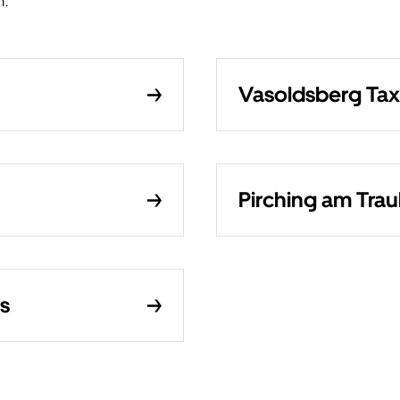
n.
Vasoldsberg Tax
Pirching am Tra
s