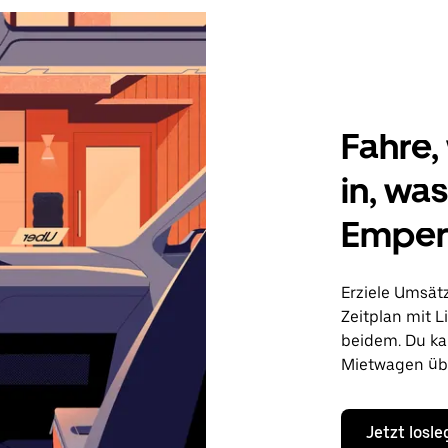
Fahre, 
in, wa
Emper
Erziele Umsät
Zeitplan mit L
beidem. Du ka
Mietwagen übe
Jetzt losl