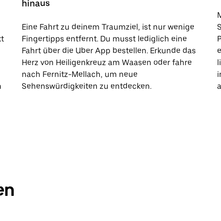
hinaus
M
Eine Fahrt zu deinem Traumziel, ist nur wenige
kt
Fingertipps entfernt. Du musst lediglich eine
Fahrt über die Uber App bestellen. Erkunde das
e
Herz von Heiligenkreuz am Waasen oder fahre
l
nach Fernitz-Mellach, um neue
i
h
Sehenswürdigkeiten zu entdecken.
a
en