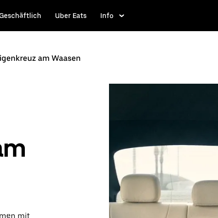
Geschäftlich
Uber Eats
Info
iligenkreuz am Waasen
 am
ammen mit