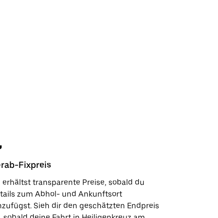
rab-Fixpreis
Sicherhe
 erhältst transparente Preise, sobald du
In wenige
tails zum Abhol- und Ankunftsort
Kundensup
nzufügst. Sieh dir den geschätzten Endpreis
deinen Lie
, sobald deine Fahrt in Heiligenkreuz am
Sicherhei