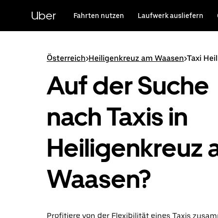
Direkt
zum
Uber
Fahrten nutzen
Laufwerk ausliefern
Hauptinhalt
Österreich
>
Heiligenkreuz am Waasen
>
Taxi He
Auf der Suche
nach Taxis in
Heiligenkreuz
Waasen?
Profitiere von der Flexibilität eines Taxis zus