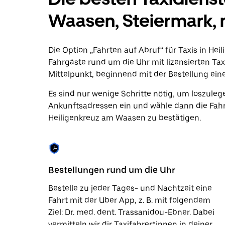
zu
interagieren
Waasen, Steiermark, 
und
ein
Datum
auszuwählen.
Die Option „Fahrten auf Abruf“ für Taxis in He
Drücke
Fahrgäste rund um die Uhr mit lizensierten Tax
die
Mittelpunkt, beginnend mit der Bestellung eine
Escape-
Taste,
Es sind nur wenige Schritte nötig, um loszuleg
um
den
Ankunftsadressen ein und wähle dann die Fahr
Kalender
Heiligenkreuz am Waasen zu bestätigen.
zu
schließen.
Bestellungen rund um die Uhr
Bestelle zu jeder Tages- und Nachtzeit eine
Fahrt mit der Uber App, z. B. mit folgendem
Ziel: Dr. med. dent. Trassanidou-Ebner. Dabei
vermitteln wir dir Taxifahrer*innen in deiner