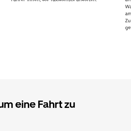
Wa
am
Zu
ge
 um eine Fahrt zu