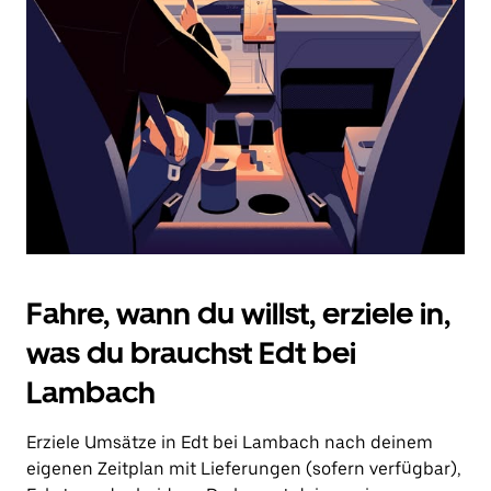
Drücke
die
Escape-
Taste,
um
den
Kalender
zu
schließen.
Fahre, wann du willst, erziele in,
was du brauchst Edt bei
Lambach
Erziele Umsätze in Edt bei Lambach nach deinem
eigenen Zeitplan mit Lieferungen (sofern verfügbar),