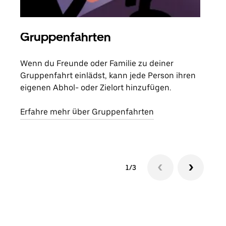
Gruppenfahrten
Me
Wenn du Freunde oder Familie zu deiner
Wenn
Gruppenfahrt einlädst, kann jede Person ihren
Kont
eigenen Abhol- oder Zielort hinzufügen.
Fahr
begi
Erfahre mehr über Gruppenfahrten
1/3