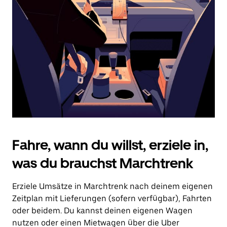
Drücke
die
Escape-
Taste,
um
den
Kalender
zu
schließen.
Fahre, wann du willst, erziele in,
was du brauchst Marchtrenk
Erziele Umsätze in Marchtrenk nach deinem eigenen
Zeitplan mit Lieferungen (sofern verfügbar), Fahrten
oder beidem. Du kannst deinen eigenen Wagen
nutzen oder einen Mietwagen über die Uber