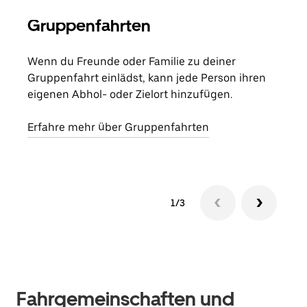
Gruppenfahrten
Me
Wenn du Freunde oder Familie zu deiner
Wenn
Gruppenfahrt einlädst, kann jede Person ihren
Kont
eigenen Abhol- oder Zielort hinzufügen.
Fahr
begi
Erfahre mehr über Gruppenfahrten
1/3
Fahrgemeinschaften und