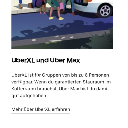
UberXL und Uber Max
Gr
UberXL ist für Gruppen von bis zu 6 Personen
Wenn
verfügbar. Wenn du garantierten Stauraum im
Grup
Kofferraum brauchst, Uber Max bist du damit
eige
gut aufgehoben.
Erfa
Mehr über UberXL erfahren