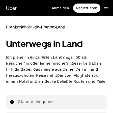
Direkt
zum
Uber
Anmelden
Registrieren
Hauptinhalt
Frankreich
>
Île-de-France
>
Land
Unterwegs in Land
Ich plane, in einzureisen Land? Egal, ob als
Besucher*in oder Einheimische*r: Dieser Leitfaden
hilft dir dabei, das meiste aus deiner Zeit in Land
herauszuholen. Reise mit Uber vom Flughafen zu
einem Hotel und entdecke beliebte Routen und Ziele.
Standort eingeben