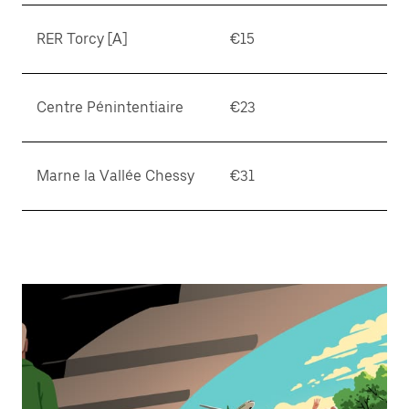
RER Torcy [A]
€15
Centre Pénintentiaire
€23
Marne la Vallée Chessy
€31