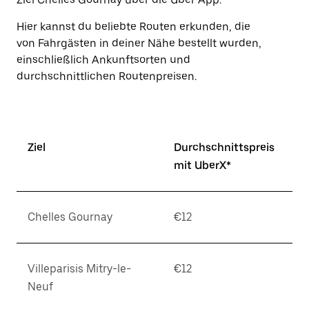
Escape-
Taste,
Hier kannst du beliebte Routen erkunden, die
um
den
von Fahrgästen in deiner Nähe bestellt wurden,
Kalender
einschließlich Ankunftsorten und
zu
durchschnittlichen Routenpreisen.
schließen.
Ziel
Durchschnittspreis
mit UberX*
Chelles Gournay
€12
Villeparisis Mitry-le-
€12
Neuf