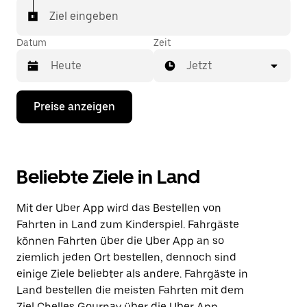
Ziel eingeben
Datum
Zeit
Jetzt
Drücke
Preise anzeigen
die
Nach-
unten-
Taste,
um
Beliebte Ziele in Land
mit
dem
Kalender
Mit der Uber App wird das Bestellen von
zu
interagieren
Fahrten in Land zum Kinderspiel. Fahrgäste
und
können Fahrten über die Uber App an so
ein
ziemlich jeden Ort bestellen, dennoch sind
Datum
auszuwählen.
einige Ziele beliebter als andere. Fahrgäste in
Drücke
Land bestellen die meisten Fahrten mit dem
die
Ziel Chelles Gournay über die Uber App.