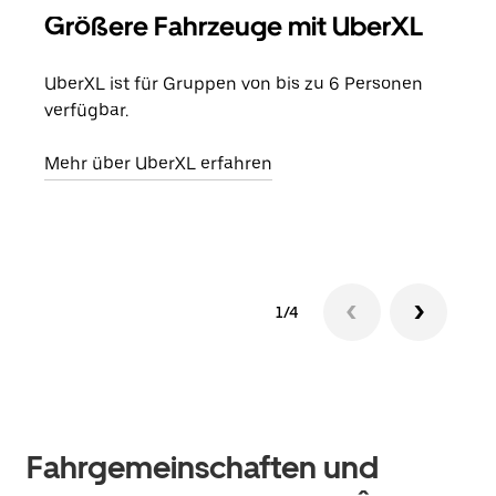
Größere Fahrzeuge mit UberXL
Gr
UberXL ist für Gruppen von bis zu 6 Personen
Wenn
verfügbar.
Grup
eige
Mehr über UberXL erfahren
Erfa
1/4
Fahrgemeinschaften und