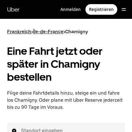
Direkt
zum
Uber
Anmelden
Registrieren
Hauptinhalt
Frankreich
>
Île-de-France
>
Chamigny
Eine Fahrt jetzt oder
später in Chamigny
bestellen
Füge deine Fahrtdetails hinzu, steige ein und fahre
los Chamigny. Oder plane mit Uber Reserve jederzeit
bis zu 90 Tage im Voraus.
Standort eingeben