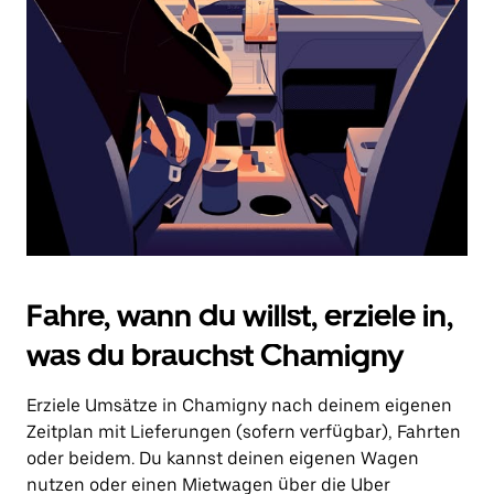
Drücke
die
Escape-
Taste,
um
den
Kalender
zu
schließen.
Fahre, wann du willst, erziele in,
was du brauchst Chamigny
Erziele Umsätze in Chamigny nach deinem eigenen
Zeitplan mit Lieferungen (sofern verfügbar), Fahrten
oder beidem. Du kannst deinen eigenen Wagen
nutzen oder einen Mietwagen über die Uber