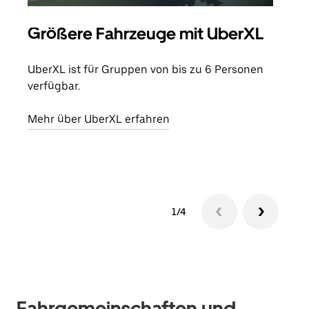
Größere Fahrzeuge mit UberXL
Gr
UberXL ist für Gruppen von bis zu 6 Personen
Wenn
verfügbar.
Grup
eige
Mehr über UberXL erfahren
Erfa
1/4
Fahrgemeinschaften und