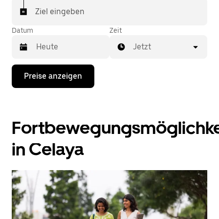
Ziel eingeben
Datum
Zeit
Jetzt
Drücke
Preise anzeigen
die
Nach-
unten-
Taste,
um
Fortbewegungsmöglichke
mit
dem
Kalender
in Celaya
zu
interagieren
und
ein
Datum
auszuwählen.
Drücke
die