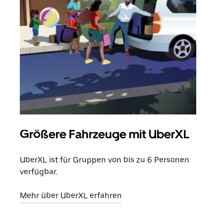
Größere Fahrzeuge mit UberXL
Gr
UberXL ist für Gruppen von bis zu 6 Personen
Wenn
verfügbar.
Grup
eige
Mehr über UberXL erfahren
Erfa