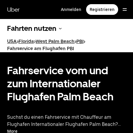
Direkt
zum
Uber
Anmelden
Registrieren
Hauptinhalt
Fahrten nutzen
USA
>
Florida
>
West Palm Beach
>
PBI
>
Fahrservice am Flughafen PBI
Fahrservice vom und
zum Internationaler
Flughafen Palm Beach
Suchst du einen Fahrservice mit Chauffeur am
Flughafen Internationaler Flughafen Palm Beach?
Erlebe stattdessen eine Premium-Fahrt über
More