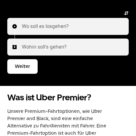
Uber Premier. Uber bietet eine erstklassige
Alternative mit luxuriösen Fahrzeugen,
professionellen Fahrer*innen und
Wo soll es losgehen?
außergewöhnlichem Service. Egal, ob du in die Stadt
oder zu einem anderen Flughafen möchtest,
Uber Premier bietet ein zuverlässiges und
Wohin soll’s gehen?
gehobenes Reiseerlebnis. Gib an, wohin die Fahrt
gehen soll, und wir zeigen dir die besten Optionen
für den Weg zum oder vom Flughafen.
Weiter
Was ist Uber Premier?
Unsere Premium-Fahrtoptionen, wie Uber
Premier and Black, sind eine einfache
Alternative zu Fahrdiensten mit Fahrer. Eine
Premium-Fahrtoption ist auch für Uber