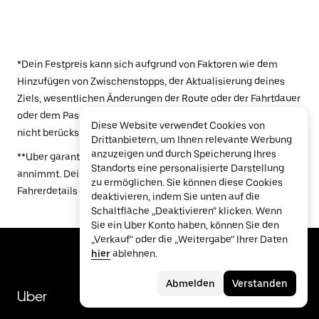
*Dein Festpreis kann sich aufgrund von Faktoren wie dem
Hinzufügen von Zwischenstopps, der Aktualisierung deines
Ziels, wesentlichen Änderungen der Route oder der Fahrtdauer
oder dem Passieren einer Mautstelle ändern, die im Festpreis
Diese Website verwendet Cookies von
nicht berücksichtigt wurde.
Drittanbietern, um Ihnen relevante Werbung
anzuzeigen und durch Speicherung Ihres
**Uber garantiert nicht, dass ein Fahrer deine Fahrtenanfrage
Standorts eine personalisierte Darstellung
annimmt. Deine Fahrt wird bestätigt, sobald du die
zu ermöglichen. Sie können diese Cookies
Fahrerdetails erhältst.
deaktivieren, indem Sie unten auf die
Schaltfläche „Deaktivieren“ klicken. Wenn
Sie ein Uber Konto haben, können Sie den
„Verkauf“ oder die „Weitergabe“ Ihrer Daten
hier
ablehnen.
Abmelden
Verstanden
Uber