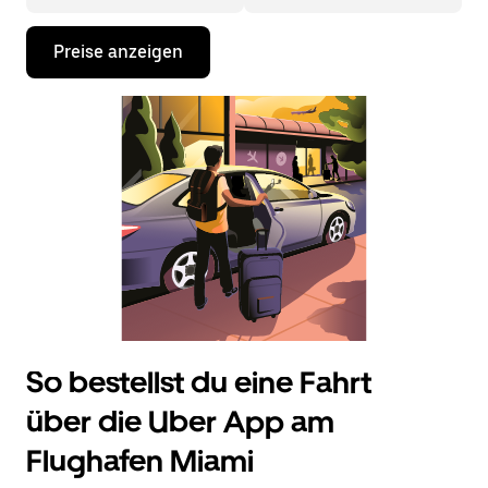
Drücke
Preise anzeigen
die
Nach-
unten-
Taste,
um
mit
dem
Kalender
zu
interagieren
und
ein
Datum
auszuwählen.
Drücke
die
Escape-
So bestellst du eine Fahrt
Taste,
um
über die Uber App am
den
Kalender
Flughafen Miami
zu