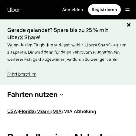
Direkt
zum
Uber
Anmelden
Registrieren
Hauptinhalt
Gerade gelandet? Spare bis zu 25 % mit
UberX Share!
Wenn du den Flughafen verlässt, wähle „UberX Share“ aus, um
zu sparen. Dir wird dann für deine Fahrt vom Flughafen ein
weiterer Fahrgast zugewiesen, wodurch du weniger zahlst.
Fahrt bestellen
Fahrten nutzen
USA
>
Florida
>
Miami
>
MIA
>
MIA Abholung