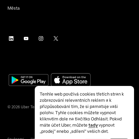
Města
Tenhle web používá cookies třetích stran k
zobrazování relevantních reklam a k
přizpůsobování tím, že si pamatuje vaši
©
2026
Uber Technologies Inc.
polohu. Tyhle cookies můžete vypnout
kliknutím dole na tlačítko Odhlásit. Pokud
máte účet Uber, můžete
tady
vypnout
„prodej“ anebo „sdílení“ vašich dat.