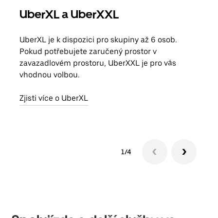
UberXL a UberXXL
Sku
UberXL je k dispozici pro skupiny až 6 osob.
Když
Pokud potřebujete zaručený prostor v
skup
zavazadlovém prostoru, UberXXL je pro vás
míst
vhodnou volbou.
Zjis
Zjisti více o UberXL
1/4