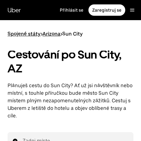
Přeskočit
na
Uber
Přihlásit se
Zaregistruj se
hlavní
obsah
Spojené státy
>
Arizona
>
Sun City
Cestování po Sun City,
AZ
Plánuješ cestu do Sun City? Ať už jsi návštěvník nebo
místní, s touhle příručkou bude město Sun City
místem plným nezapomenutelných zážitků. Cestuj s
Uberem z letiště do hotelu a objev oblíbené trasy a
cíle.
Zadej místo