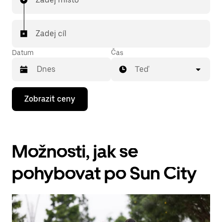
Zadej cíl
Datum
Čas
Teď
Stisknutím
Zobrazit ceny
klávesy
se
šipkou
dolů
otevřeš
Možnosti, jak se
kalendář
a můžeš
vybrat
pohybovat po Sun City
datum.
Stisknutím
klávesy
Esc
zavřeš
kalendář.