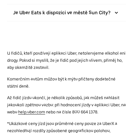
Je Uber Eats k dispozici ve městě Sun City?
U řidičů, kteří používají aplikaci Uber, netolerujeme alkohol ani
drogy. Pokud si myslíš, že je řidič pod jejich vlivem, přiměj ho,
aby okamžitě zastavil.
Komerčním autům můžou být k mýtu přičteny dodatečné
státní daně.
Až řidič jízdu ukončí, je několik způsobů, jak můžeš nahlásit
jakoukoli zpětnou vazbu: při hodnocení jízdy v aplikaci Uber, na
webu
help.uber.com
nebo na čísle 800 664 1378.
*Ukázkové ceny jízd jsou průměrné ceny pouze za UberX a
nezohledňují rozdíly způsobené geografickou polohou,