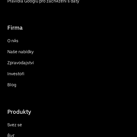
Pravidla Googlu pro zacházení s daty
Firma
O nás
Naše nabídky
Zpravodajství
Investoři
Blog
Produkty
Svez se
Řiď