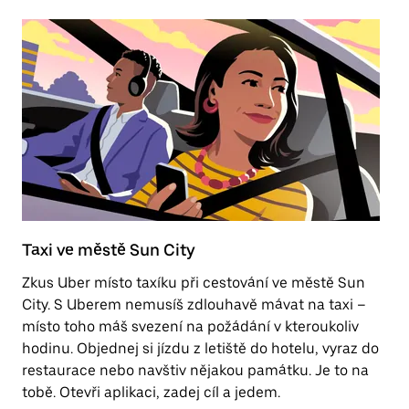
Taxi ve městě Sun City
E
Zkus Uber místo taxíku při cestování ve městě Sun
P
City. S Uberem nemusíš zdlouhavě mávat na taxi –
zp
místo toho máš svezení na požádání v kteroukoliv
p
hodinu. Objednej si jízdu z letiště do hotelu, vyraz do
restaurace nebo navštiv nějakou památku. Je to na
Př
tobě. Otevři aplikaci, zadej cíl a jedem.