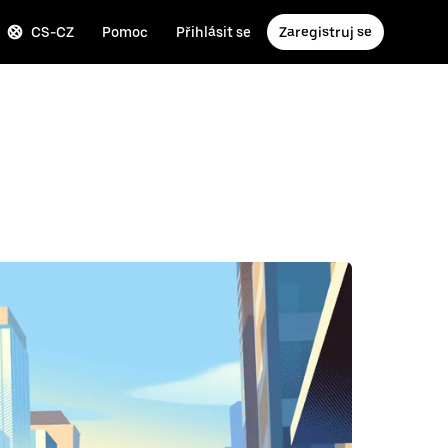
CS-CZ
Pomoc
Přihlásit se
Zaregistruj se