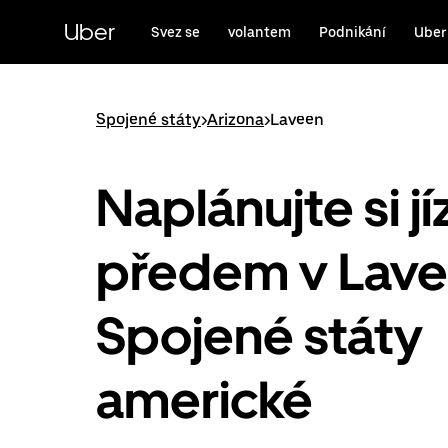
Přeskočit
na
Uber
Svez se
volantem
Podnikání
Uber
hlavní
obsah
Spojené státy
>
Arizona
>
Laveen
Naplánujte si j
předem v Lave
Spojené státy
americké