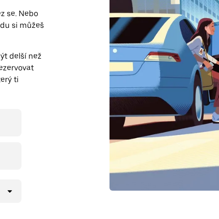
ez se. Nebo
zdu si můžeš
t delší než
ezervovat
erý ti