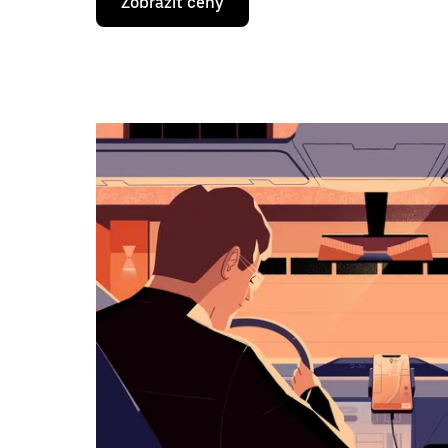
Zobrazit ceny
klávesy
se
šipkou
dolů
otevřeš
kalendář
a můžeš
vybrat
datum.
Stisknutím
klávesy
Esc
zavřeš
kalendář.