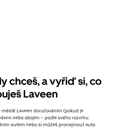
y chceš, a vyřiď si, co
buješ Laveen
ve městě Laveen doručováním (pokud je
jízdami nebo obojím – podle svého rozvrhu.
stním autem nebo si můžeš pronajmout auto