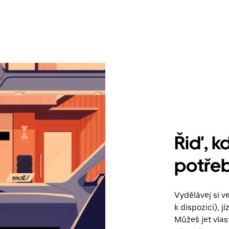
Řiď, kd
potře
Vydělávej si 
k dispozici), 
Můžeš jet vla