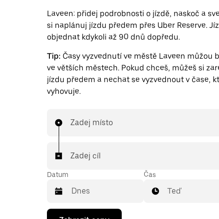
Laveen: přidej podrobnosti o jízdě, naskoč a sv
si naplánuj jízdu předem přes Uber Reserve. Jí
objednat kdykoli až 90 dnů dopředu.
Tip:
Časy vyzvednutí ve městě Laveen můžou bý
ve větších městech. Pokud chceš, můžeš si zar
jízdu předem a nechat se vyzvednout v čase, kt
vyhovuje.
Zadej místo
Zadej cíl
Datum
Čas
Teď
Stisknutím