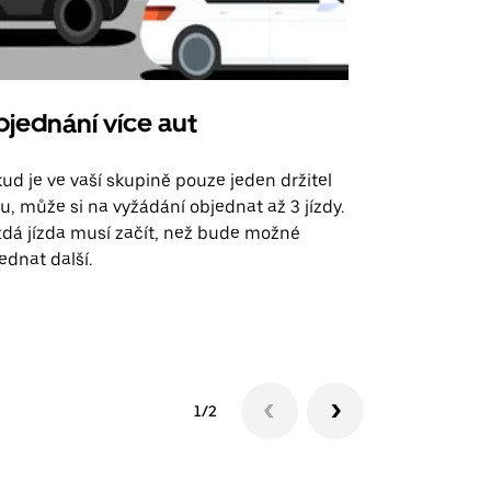
jednání více aut
Uber Shu
ud je ve vaší skupině pouze jeden držitel
Možnost shut
u, může si na vyžádání objednat až 3 jízdy.
trasy na leti
dá jízda musí začít, než bude možné
ednat další.
Zobrazit do
1/2