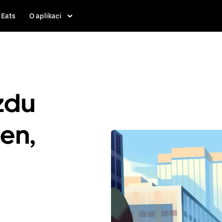
 Eats
O aplikaci
ízdu
en,